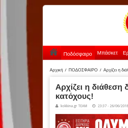
Μπάσκετ
Ερ
Ποδόσφαιρο
Αρχική
/
ΠΟΔΟΣΦΑΙΡΟ
/
Αρχίζει η δι
Αρχίζει η διάθεση 
κατόχους!
kokkina.gr TEAM
23:37 - 26/06/201