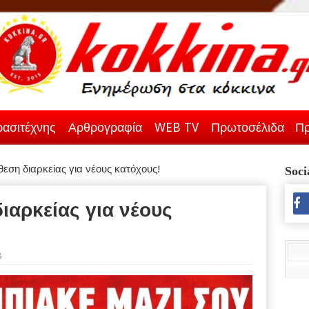
ασιτέχνης
Αρθρογραφία
WEB TV
Πρωτοσέλιδα
Πρ
άθεση διαρκείας για νέους κατόχους!
Soci
διαρκείας για νέους
8