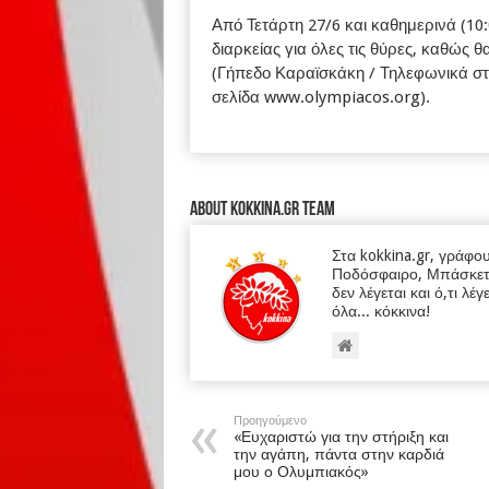
Από Τετάρτη 27/6 και καθημερινά (10:0
διαρκείας για όλες τις θύρες, καθώς 
(Γήπεδο Καραϊσκάκη / Τηλεφωνικά στο
σελίδα
www.olympiacos.org
).
About kokkina.gr TEAM
Στα kokkina.gr, γράφο
Ποδόσφαιρο, Μπάσκετ κα
δεν λέγεται και ό,τι λέγ
όλα... κόκκινα!
Προηγούμενο
«Ευχαριστώ για την στήριξη και
την αγάπη, πάντα στην καρδιά
μου ο Ολυμπιακός»