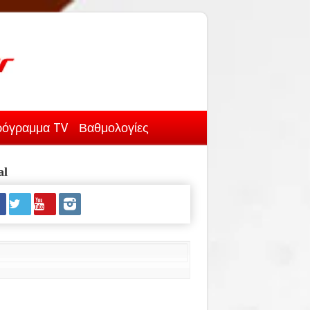
όγραμμα TV
Βαθμολογίες
al