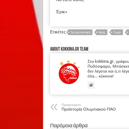
Έρικ»
Ετικέτες
5η αγωνιστική
Άρης
Γκριν
About kokkina.gr TEAM
Στα kokkina.gr, γράφο
Ποδόσφαιρο, Μπάσκετ κα
δεν λέγεται και ό,τι λέγ
όλα... κόκκινα!
Προηγούμενο
Προϊστορία Ολυμπιακού-ΠΑΟ
Παρόμοια άρθρα