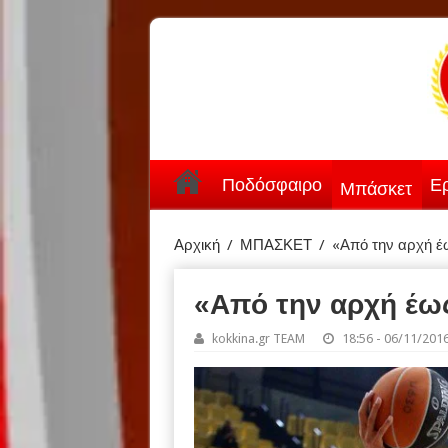
Ποδόσφαιρο
Ερ
Μπάσκετ
Αρχική
/
ΜΠΑΣΚΕΤ
/
«Από την αρχή έ
«Από την αρχή έως
kokkina.gr TEAM
18:56 - 06/11/201