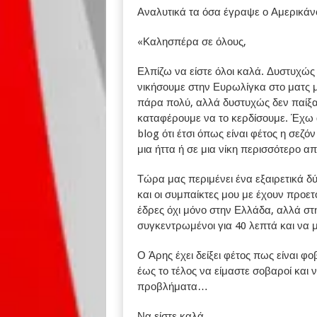
Αναλυτικά τα όσα έγραψε ο Αμερικάν
«Καλησπέρα σε όλους,
Ελπίζω να είστε όλοι καλά. Δυστυχώ
νικήσουμε στην Ευρωλίγκα στο ματς 
πάρα πολύ, αλλά δυστυχώς δεν παίξα
καταφέρουμε να το κερδίσουμε. Έχω 
blog ότι έτσι όπως είναι φέτος η σεζό
μια ήττα ή σε μια νίκη περισσότερο απ
Τώρα μας περιμένει ένα εξαιρετικά δ
και οι συμπαίκτες μου με έχουν προετ
έδρες όχι μόνο στην Ελλάδα, αλλά σ
συγκεντρωμένοι για 40 λεπτά και να
Ο Άρης έχει δείξει φέτος πως είναι φ
έως το τέλος να είμαστε σοβαροί και 
προβλήματα…
Να είστε καλά,