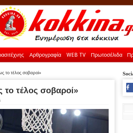
ασιτέχνης
Αρθρογραφία
WEB TV
Πρωτοσέλιδα
Πρ
ως το τέλος σοβαροί»
Soci
 το τέλος σοβαροί»
6