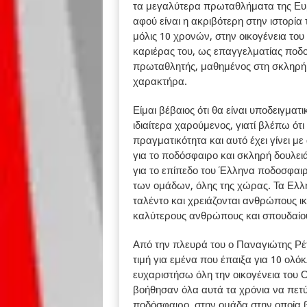
τα μεγαλύτερα πρωταθλήματα της Ευρ
αφού είναι η ακριβότερη στην ιστορία
μόλις 10 χρονών, στην οικογένεια το
καριέρας του, ως επαγγελματίας ποδο
πρωταθλητής, μαθημένος στη σκληρή 
χαρακτήρα.
Είμαι βέβαιος ότι θα είναι υποδειγμα
ιδιαίτερα χαρούμενος, γιατί βλέπω ότ
πραγματικότητα και αυτό έχει γίνει 
για το ποδόσφαιρο και σκληρή δουλει
για το επίπεδο του Έλληνα ποδοσφαιρ
των ομάδων, όλης της χώρας. Τα Ελλη
ταλέντο και χρειάζονται ανθρώπους ι
καλύτερους ανθρώπους και σπουδαίου
Από την πλευρά του ο Παναγιώτης Ρέ
τιμή για εμένα που έπαιξα για 10 ολ
ευχαριστήσω όλη την οικογένεια του 
βοήθησαν όλα αυτά τα χρόνια να πετ
ποδόσφαιρο, στην ομάδα στην οποία β