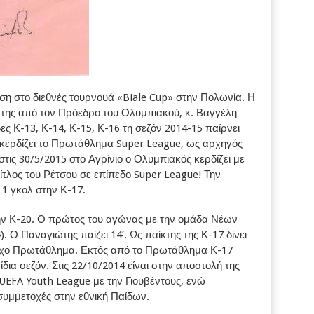
έση στο διεθνές τουρνουά «Biale Cup» στην Πολωνία. Η
α της από τον Πρόεδρο του Ολυμπιακού, κ. Βαγγέλη
ς Κ-13, Κ-14, Κ-15, Κ-16 τη σεζόν 2014-15 παίρνει
κερδίζει το Πρωτάθλημα Super League, ως αρχηγός
στις 30/5/2015 στο Αγρίνιο ο Ολυμπιακός κερδίζει με
ίτλος του Ρέτσου σε επίπεδο Super League! Την
 1 γκολ στην Κ-17.
στην Κ-20. Ο πρώτος του αγώνας με την ομάδα Νέων
). Ο Παναγιώτης παίζει 14’. Ως παίκτης της Κ-17 δίνει
τοιχο Πρωτάθλημα. Εκτός από το Πρωτάθλημα Κ-17
δια σεζόν. Στις 22/10/2014 είναι στην αποστολή της
UEFA Youth League με την Γιουβέντους, ενώ
συμμετοχές στην εθνική Παίδων.