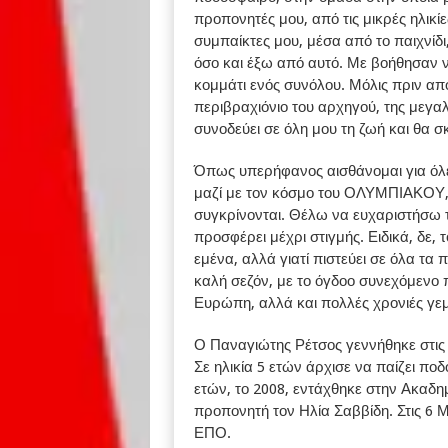
προπονητές μου, από τις μικρές ηλικί
συμπαίκτες μου, μέσα από το παιχνίδι
όσο και έξω από αυτό. Με βοήθησαν 
κομμάτι ενός συνόλου. Μόλις πριν απ
περιβραχιόνιο του αρχηγού, της μεγα
συνοδεύει σε όλη μου τη ζωή και θα σ
Όπως υπερήφανος αισθάνομαι για όλες
μαζί με τον κόσμο του ΟΛΥΜΠΙΑΚΟΥ, πο
συγκρίνονται. Θέλω να ευχαριστήσω τ
προσφέρει μέχρι στιγμής. Ειδικά, δε, τ
εμένα, αλλά γιατί πιστεύει σε όλα τα
καλή σεζόν, με το όγδοο συνεχόμενο
Ευρώπη, αλλά και πολλές χρονιές γεμά
Ο Παναγιώτης Ρέτσος γεννήθηκε στις 
Σε ηλικία 5 ετών άρχισε να παίζει πο
ετών, το 2008, εντάχθηκε στην Ακαδη
προπονητή τον Ηλία Σαββίδη. Στις 6 
ΕΠΟ.