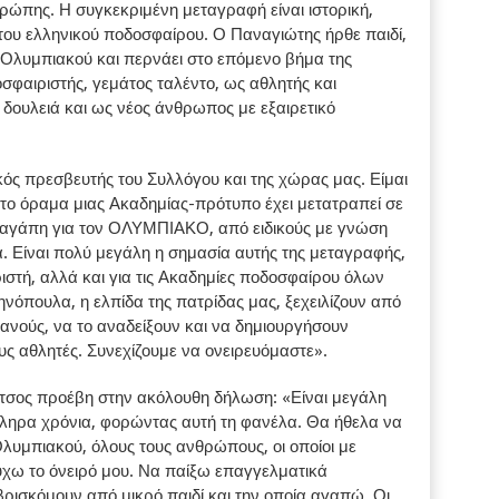
ώπης. Η συγκεκριμένη μεταγραφή είναι ιστορική,
 του ελληνικού ποδοσφαίρου. Ο Παναγιώτης ήρθε παιδί,
υ Ολυμπιακού και περνάει στο επόμενο βήμα της
σφαιριστής, γεμάτος ταλέντο, ως αθλητής και
δουλειά και ως νέος άνθρωπος με εξαιρετικό
τικός πρεσβευτής του Συλλόγου και της χώρας μας. Είμαι
ι το όραμα μιας Ακαδημίας-πρότυπο έχει μετατραπεί σε
με αγάπη για τον ΟΛΥΜΠΙΑΚΟ, από ειδικούς με γνώση
ά. Είναι πολύ μεγάλη η σημασία αυτής της μεταγραφής,
ιστή, αλλά και για τις Ακαδημίες ποδοσφαίρου όλων
νόπουλα, η ελπίδα της πατρίδας μας, ξεχειλίζουν από
κανούς, να το αναδείξουν και να δημιουργήσουν
ς αθλητές. Συνεχίζουμε να ονειρευόμαστε».
τσος προέβη στην ακόλουθη δήλωση: «Είναι μεγάλη
όκληρα χρόνια, φορώντας αυτή τη φανέλα. Θα ήθελα να
Ολυμπιακού, όλους τους ανθρώπους, οι οποίοι με
ύχω το όνειρό μου. Να παίξω επαγγελματικά
ρισκόμουν από μικρό παιδί και την οποία αγαπώ. Οι