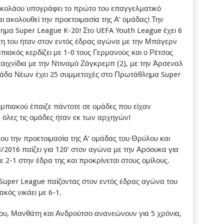
Νικολάου υπογράφει το πρώτο του επαγγελματικό
 ακολουθεί την προετοιμασία της Α’ ομάδας! Την
μα Super League K-20! Στο UEFA Youth League έχει 6
τη του ήταν στον εντός έδρας αγώνα με την Μπάγερν
ιακός κερδίζει με 1-0 τους Γερμανούς και ο Ρέτσος
 παιχνίδια με την Ντιναμό Ζάγκρεμπ (2), με την Άρσεναλ
ομάδα Νέων έχει 25 συμμετοχές στο Πρωτάθλημα Super
μπιακού έπαιζε πάντοτε σε ομάδες που είχαν
ε όλες τις ομάδες ήταν εκ των αρχηγών!
έου την προετοιμασία της Α’ ομάδας του Θρύλου και
8/2016 παίζει για 120’ στον αγώνα με την Αρόουκα για
ε 2-1 στην έδρα της και προκρίνεται στους ομίλους.
η Super League παίζοντας στον εντός έδρας αγώνα του
κός νικάει με 6-1.
λάου, Μανθάτη και Ανδρούτσο ανανεώνουν για 5 χρόνια,