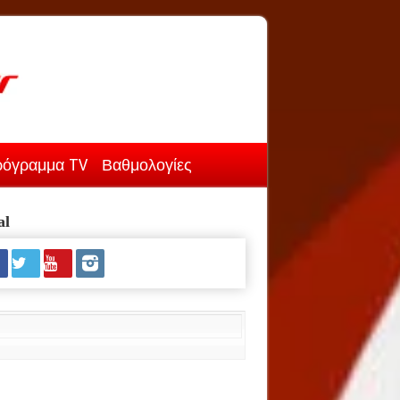
όγραμμα TV
Βαθμολογίες
al