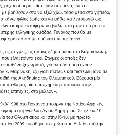
ες, μέχρι σήμερα, πίστεψαν σε εμένα, ενώ οι
, με βοήθησαν στο να εξελιχθώ, τόσο μέσα στο γήπεδο,
να κάνω φιλίες ζωής και να μάθω να λειτουργώ ως
ό λίγο καιρό κατάφερα να βάλω στο μπράτσο μου το
λύτερης ελληνικής ομάδας. Γεγονός που θα με
κέφτομαι πάντα με τιμή και υπερηφάνεια.
 τις στιγμές, τις οποίες έζησα μέσα στο Καραϊσκάκη,
υ είναι πάντα εκεί. Στιγμές οι οποίες δεν
ον καθένα ξεχωριστά, για όλα όσα μου έχουν
ον κ. Μαρινάκη, όχι γιατί πίστεψε και πιστεύει μόνο σε
 παιδιά της Ακαδημίας του Ολυμπιακού. Εύχομαι μία
 πρωτάθλημα, μία επιτυχημένη παρουσία στην
τες επιτυχίες, στο μέλλον».
9/8/1998 στο Γιοχάνεσμπουργκ της Νοτίου Αφρικής.
δόσφαιρο στη Θύελλα Αγίου Δημητρίου. Σε ηλικία 10
μία του Ολυμπιακού και στην Κ-10, με πρώτο
Μαρτίου 2009 εκδόθηκε το πρώτο του Δελτίο από την