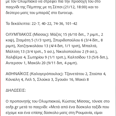
με τον Ολυμπιακό να στρέφει πια την προσοχή του στο
παιχνίδι της Πέμπτης με τη Σέπσι (21/12, 18:00) και το
δεύτερο ματς του μπαράζ στο Eurocup.
Τα δεκάλεπτα: 22-7, 40-22, 74-36, 101-42
ΟΛΥΜΠΙΑΚΟΣ (Μίσσας): Μάζιτς 15 (6/10 διπ., 7 ριμπ., 2
κοψ), Σταμάτη 5 (1/3 τριπ), Σπυριδοπούλου 6 (3/4 δίπ., 8
ριμπ), Χατζηνικολάου 13 (4/4 διπ, 1/1 τριπ), Μπαλτά,
Μάλτση 13 (3/4 τριπ., 5 ασ.), Νικολοπούλου 2 (9 ασ.),
Χαλιβέρα 4, Σωτηρίου 9 (1/1 τριπ.), Καλτσίδου 13 (5/6 διπ.),
Αντερσον 1, Μακόλι 20 (9/11 διπ, 4 ριμπ).
ΑΘΗΝΑΪΚΟΣ (Καλογερόπουλος): Τζανετάτου 2, Στούπα 4,
Κόνιαλη 4, Λιτλ 5, Σλούκα 3, Σγουάν 16, Μακέι 8
ΔΗΛΩΣΕΙΣ:
O προπονητής του Ολυμπιακού, Κώστας Μίσσας, τόνισε στο
osfp.gr μετά το παιχνίδι: «Μετά από ένα δύσκολο ταξίδι που
είχαμε και ένα επίσης δύσκολο ματς στη Ρουμανία, είμαι