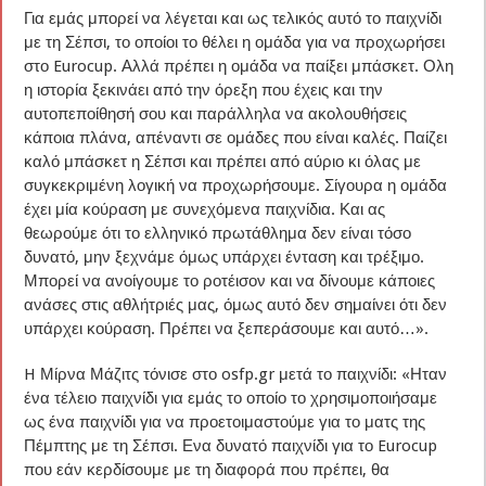
Για εμάς μπορεί να λέγεται και ως τελικός αυτό το παιχνίδι
με τη Σέπσι, το οποίοι το θέλει η ομάδα για να προχωρήσει
στο Eurocup. Αλλά πρέπει η ομάδα να παίξει μπάσκετ. Ολη
η ιστορία ξεκινάει από την όρεξη που έχεις και την
αυτοπεποίθησή σου και παράλληλα να ακολουθήσεις
κάποια πλάνα, απέναντι σε ομάδες που είναι καλές. Παίζει
καλό μπάσκετ η Σέπσι και πρέπει από αύριο κι όλας με
συγκεκριμένη λογική να προχωρήσουμε. Σίγουρα η ομάδα
έχει μία κούραση με συνεχόμενα παιχνίδια. Και ας
θεωρούμε ότι το ελληνικό πρωτάθλημα δεν είναι τόσο
δυνατό, μην ξεχνάμε όμως υπάρχει ένταση και τρέξιμο.
Μπορεί να ανοίγουμε το ροτέισον και να δίνουμε κάποιες
ανάσες στις αθλήτριές μας, όμως αυτό δεν σημαίνει ότι δεν
υπάρχει κούραση. Πρέπει να ξεπεράσουμε και αυτό…».
H Μίρνα Μάζιτς τόνισε στο osfp.gr μετά το παιχνίδι: «Ηταν
ένα τέλειο παιχνίδι για εμάς το οποίο το χρησιμοποιήσαμε
ως ένα παιχνίδι για να προετοιμαστούμε για το ματς της
Πέμπτης με τη Σέπσι. Ενα δυνατό παιχνίδι για το Eurocup
που εάν κερδίσουμε με τη διαφορά που πρέπει, θα