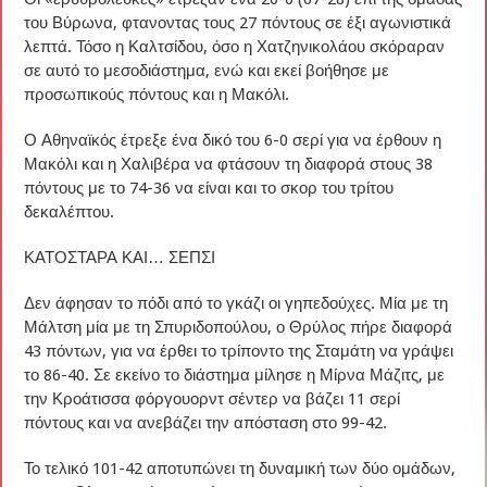
του Βύρωνα, φτανοντας τους 27 πόντους σε έξι αγωνιστικά
λεπτά. Τόσο η Καλτσίδου, όσο η Χατζηνικολάου σκόραραν
σε αυτό το μεσοδιάστημα, ενώ και εκεί βοήθησε με
προσωπικούς πόντους και η Μακόλι.
Ο Αθηναϊκός έτρεξε ένα δικό του 6-0 σερί για να έρθουν η
Μακόλι και η Χαλιβέρα να φτάσουν τη διαφορά στους 38
πόντους με το 74-36 να είναι και το σκορ του τρίτου
δεκαλέπτου.
ΚΑΤΟΣΤΑΡΑ ΚΑΙ… ΣΕΠΣΙ
Δεν άφησαν το πόδι από το γκάζι οι γηπεδούχες. Μία με τη
Μάλτση μία με τη Σπυριδοπούλου, ο Θρύλος πήρε διαφορά
43 πόντων, για να έρθει το τρίποντο της Σταμάτη να γράψει
το 86-40. Σε εκείνο το διάστημα μίλησε η Μίρνα Μάζιτς, με
την Κροάτισσα φόργουορντ σέντερ να βάζει 11 σερί
πόντους και να ανεβάζει την απόσταση στο 99-42.
Το τελικό 101-42 αποτυπώνει τη δυναμική των δύο ομάδων,