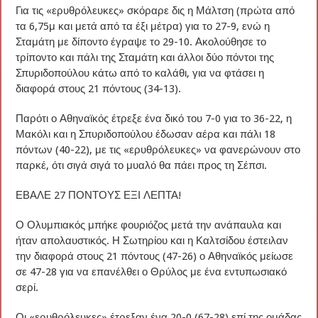
Για τις «ερυθρόλευκες» σκόραρε δις η Μάλτση (πρώτα από
τα 6,75μ και μετά από τα έξι μέτρα) για το 27-9, ενώ η
Σταμάτη με δίποντο έγραψε το 29-10. Ακολούθησε το
τρίποντο και πάλι της Σταμάτη και άλλοι δύο πόντοι της
Σπυριδοπούλου κάτω από το καλάθι, για να φτάσει η
διαφορά στους 21 πόντους (34-13).
Παρότι ο Αθηναϊκός έτρεξε ένα δικό του 7-0 για το 36-22, η
Μακόλι και η Σπυριδοπούλου έδωσαν αέρα και πάλι 18
πόντων (40-22), με τις «ερυθρόλευκες» να φανερώνουν στο
παρκέ, ότι σιγά σιγά το μυαλό θα πάει προς τη Σέπσι.
ΕΒΑΛΕ 27 ΠΟΝΤΟΥΣ ΕΞΙ ΛΕΠΤΑ!
Ο Ολυμπιακός μπήκε φουριόζος μετά την ανάπαυλα και
ήταν απολαυστικός. Η Σωτηρίου και η Καλτσίδου έστειλαν
την διαφορά στους 21 πόντους (47-26) ο Αθηναϊκός μείωσε
σε 47-28 για να επανέλθει ο Θρύλος με ένα εντυπωσιακό
σερί.
Οι «ερυθρόλευκες» έτρεξαν ένα 20-0 (67-28) επί της ομάδας