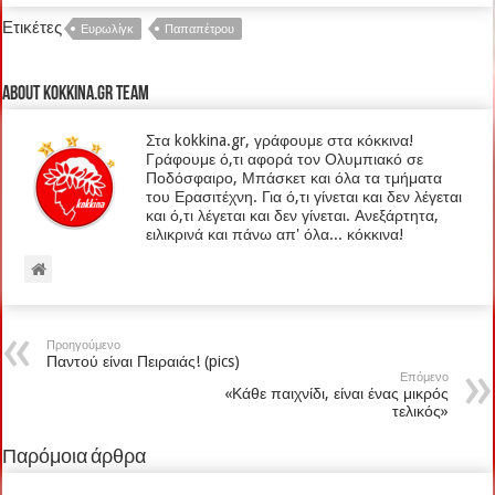
Ετικέτες
Ευρωλίγκ
Παπαπέτρου
About kokkina.gr TEAM
Στα kokkina.gr, γράφουμε στα κόκκινα!
Γράφουμε ό,τι αφορά τον Ολυμπιακό σε
Ποδόσφαιρο, Μπάσκετ και όλα τα τμήματα
του Ερασιτέχνη. Για ό,τι γίνεται και δεν λέγεται
και ό,τι λέγεται και δεν γίνεται. Ανεξάρτητα,
ειλικρινά και πάνω απ' όλα... κόκκινα!
Προηγούμενο
Παντού είναι Πειραιάς! (pics)
Επόμενο
«Κάθε παιχνίδι, είναι ένας μικρός
τελικός»
Παρόμοια άρθρα