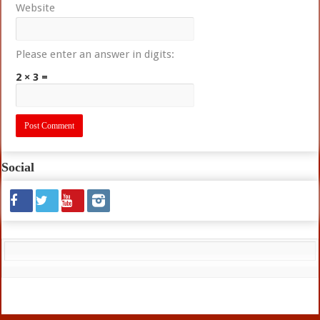
Website
Please enter an answer in digits:
2 × 3 =
Social