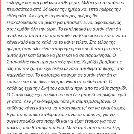
ευλογημένος και μαθαίνω κάθε μέρα. Μιλάει για το μπάσκετ
περισσότερο από 24 ώρες την ημέρα και επτά ημέρες την
εβδομάδα. Αν είχαμε περισσότερες ημέρες θα
εξακολουθούσε να μιλάει για μπάσκετ. Είναι αφοσιωμένος
στην ομάδα όλη την ώρα. Το εκπληκτικό με αυτόν είναι ότι
αναλύει τα πάντα και προσπαθεί να βελτιώσει το κακό να το
κάνει καλό και το καλό να το κάνει τέλειο. Στο τέλος της
ημέρας όταν όλοι είναι απογοητευμένοι μετά από μια ήττα,
αυτός έχει κάτι θετικό να βρει και να σε παρακινήσει. Ο
Σπανούλης είναι πραγματικός ηγέτης. Κερδίζει βραβεία σε
όλη του την ζωή κι έχει δείξει μεγάλα αποθέματα ψυχής στα
παιχνίδια του. Το καλύτερο πράγμα σε αυτόν είναι ότι σ’
εμπνέει και σου δίνει κίνητρα. Είναι σπουδαίο αυτό. Ο
καθένας έχει την δική του ρουτίνα πριν από το κάθε παιχνίδι.
Ο Σπανούλης έχει το δικό του και δεν μπορώ να μιλήσω εγώ
γι’ αυτό. Δεν μ’ ενδιαφέρει, ούτε με συμπεριλαμβάνει. Ο
καθένας κάνει κάτι για να προετοιμαστεί και να είναι έτοιμος.
Εγώ προσωπικά κάθομαι και κάνω σκάουτινγκ, για να
συγκεντρωθώ στο παιχνίδι και να είμαι έτοιμος για τους
παίκτες που θ’ αντιμετωπίσω. Μετά από αυτό ακούω λίγη