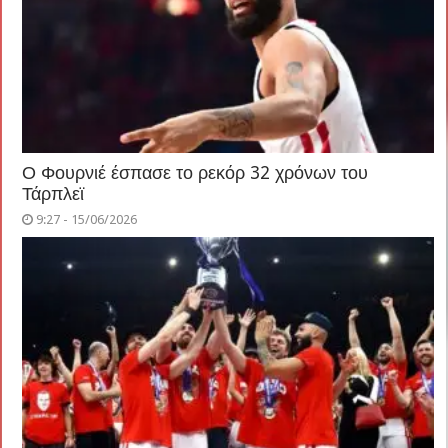
Ο Φουρνιέ έσπασε το ρεκόρ 32 χρόνων του
Τάρπλεϊ
9:27 - 15/06/2026