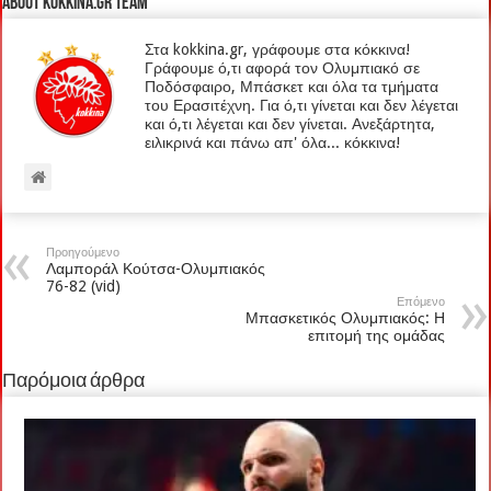
About kokkina.gr TEAM
Στα kokkina.gr, γράφουμε στα κόκκινα!
Γράφουμε ό,τι αφορά τον Ολυμπιακό σε
Ποδόσφαιρο, Μπάσκετ και όλα τα τμήματα
του Ερασιτέχνη. Για ό,τι γίνεται και δεν λέγεται
και ό,τι λέγεται και δεν γίνεται. Ανεξάρτητα,
ειλικρινά και πάνω απ' όλα... κόκκινα!
Προηγούμενο
Λαμποράλ Κούτσα-Ολυμπιακός
76-82 (vid)
Επόμενο
Μπασκετικός Ολυμπιακός: Η
επιτομή της ομάδας
Παρόμοια άρθρα