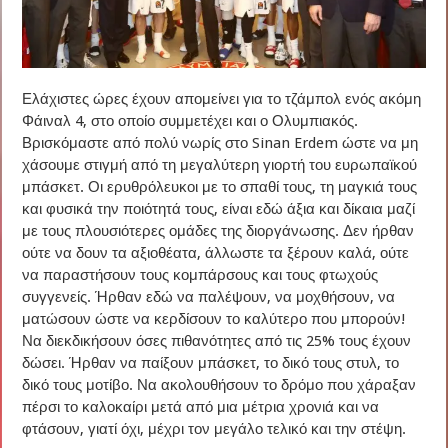
Ελάχιστες ώρες έχουν απομείνει για το τζάμπολ ενός ακόμη
Φάιναλ 4, στο οποίο συμμετέχει και ο Ολυμπιακός.
Βρισκόμαστε από πολύ νωρίς στο Sinan Erdem ώστε να μη
χάσουμε στιγμή από τη μεγαλύτερη γιορτή του ευρωπαϊκού
μπάσκετ. Οι ερυθρόλευκοι με το σπαθί τους, τη μαγκιά τους
και φυσικά την ποιότητά τους, είναι εδώ άξια και δίκαια μαζί
με τους πλουσιότερες ομάδες της διοργάνωσης. Δεν ήρθαν
ούτε να δουν τα αξιοθέατα, άλλωστε τα ξέρουν καλά, ούτε
να παραστήσουν τους κομπάρσους και τους φτωχούς
συγγενείς. Ήρθαν εδώ να παλέψουν, να μοχθήσουν, να
ματώσουν ώστε να κερδίσουν το καλύτερο που μπορούν!
Να διεκδικήσουν όσες πιθανότητες από τις 25% τους έχουν
δώσει. Ήρθαν να παίξουν μπάσκετ, το δικό τους στυλ, το
δικό τους μοτίβο. Να ακολουθήσουν το δρόμο που χάραξαν
πέρσι το καλοκαίρι μετά από μια μέτρια χρονιά και να
φτάσουν, γιατί όχι, μέχρι τον μεγάλο τελικό και την στέψη.