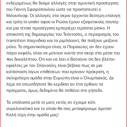
ενδεχομένως θα δούμε αλλαγές στην αμυντική προσέγγιση
του Γιάννη Σφαιρόπουλου ώστε να προστατευτεί ο
Μιλουτίνοφ. Οι αλλαγές στα σκριν έρχονται δεύτερη επιλογή
και τρίτη το under αφού οι Ρώσοι έχουν εξαιρετικούς σουτέρ
και μια τέτοια προσέγγιση εμπεριέχει τεράστιο ρίσκο. Η
αποκοπή της δημιουργίας του Τεόντοσιτς, ο περιορισμός του
transition παιχνιδιού και τα ριμπάουντ, θα παίξουν μείζονα
ρόλο. Το σημαντικότερο είναι, οι Πειραιώτες αν δεν έχουν
πάρει κεφάλι, είναι να μείνουν κοντά στο σκορ στα μέσα του
4ου δεκαλέπτου. Ότι και να λέει ο Βατούνιν ότι δεν βλέπει
εφιάλτες με τον Σπανούλη, είναι βέβαιο πως σε μια
κατάσταση λίγων επιθέσεων που κρίνουν πρόκριση, η
σκληρότερη ομάδα στην Ευρώπη είναι ο Ολυμπιακός. Δε
λέμε ότι οπωσδήποτε θα κερδίσει αν έτσι έρθουν τα
πράγματα, όμως δεδομένα θα πεθάνει στο γήπεδο.
Τα υπόλοιπα μετά το ματς εκτός αν έχουμε κάτι
συγκλονιστικό και το οποίο θα σας μεταφέρουμε άμεσα!
Καλή τύχη στην ομάδα μας!