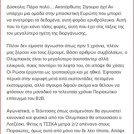
Δύσκολο; Πάρα πολύ… Ακατόρθωτο; Σίγουρα όχι! Αν
υπάρχει μια ομάδα στην μπασκετική Ευρώπη που μπορεί
να ανατρέψει τα δεδομένα, αυτή φοράει ερυθρόλευκα. Αυτή
που το έχει κάνει τόσες φορές, αυτή που έχει στις τάξεις της
τον μεγαλύτερο ηγέτη της διοργάνωσης.
Πλέον δεν είμαστε άγνωστοι όπως πριν 5 χρόνια, πλέον
μας ξέρουν και τους ξέρουμε. Βάσει αριθμών συμβολαίων, ο
Ολυμπιακός είναι το μεγαλύτερο αουτσάιντερ αλλά
ειλικρινά, ποιος ποντάρει τα λεφτά του, ότι απόψε θα χάσει;
Οι Ρώσοι έρχονται ως τροπαιούχοι και με ηθικό. Έφτασαν
πέρυσι στην κορυφή μετά από εκατοντάδες πεταμένα
εκατομμύρια, αλλά σίγουρα διψούν ακόμα και θέλουν να
φτάσουν στο μοναδικό τα τελευταία χρόνια Πειραιώτικο
επίτευγμα του Β2Β.
Αγωνιστικά, ο Τεόντοσιτς όπως αναμενόταν θα αγωνιστεί
κανονικά και φυσικά από τον Ολυμπιακό θα απουσιάσει ο
Λοτζέσκι. Φέτος η ΤΣΣΚΑ μετρά 2/2 απέναντι στους
Πειραιώτες, όμως αυτό από μόνο του δε λέει τίποτα. Απόψε