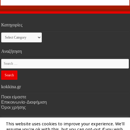
Κατηγορίες
Κατηγορίες
Αναζήτηση
kokkina.gr
Ποιοι είμαστε
Επικοινωνία-Διαφήμιση
Όροι χρήσης
This website uses cookies to improve your experience. We'll
HOME
kokkina.gr
| Designed by
kokkina.gr
assume you're ok with this, but you can opt-out if you wish.