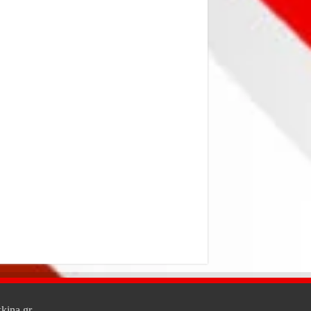
kina.gr