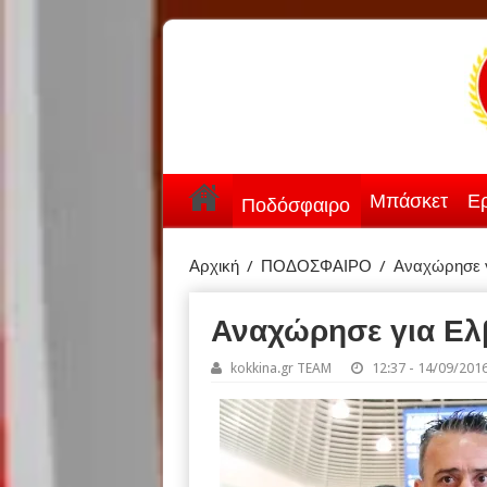
Μπάσκετ
Ερ
Ποδόσφαιρο
Αρχική
/
ΠΟΔΟΣΦΑΙΡΟ
/
Αναχώρησε γ
Αναχώρησε για Ελ
kokkina.gr TEAM
12:37 - 14/09/201