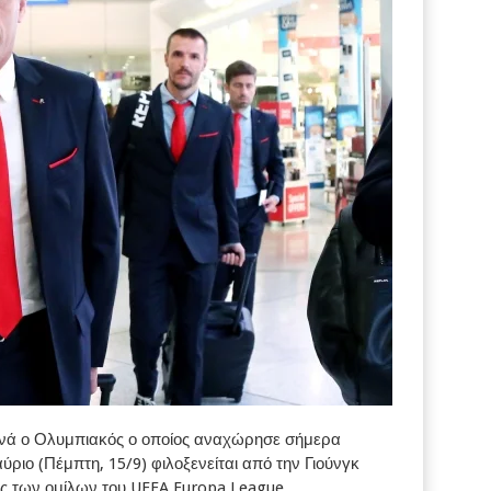
ανά ο Ολυμπιακός ο οποίος αναχώρησε σήμερα
αύριο (Πέμπτη, 15/9) φιλοξενείται από την Γιούνγκ
ης των ομίλων του UEFA Europa League.