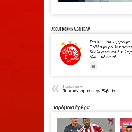
About kokkina.gr TEAM
Στα kokkina.gr, γράφο
Ποδόσφαιρο, Μπάσκετ κα
δεν λέγεται και ό,τι λέγ
όλα... κόκκινα!
Προηγούμενο
Το πρόγραμμα στην Ελβετία
Παρόμοια άρθρα