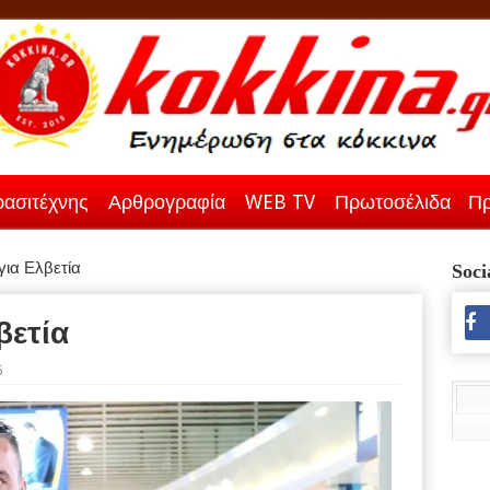
ασιτέχνης
Αρθρογραφία
WEB TV
Πρωτοσέλιδα
Πρ
ια Ελβετία
Soci
βετία
6