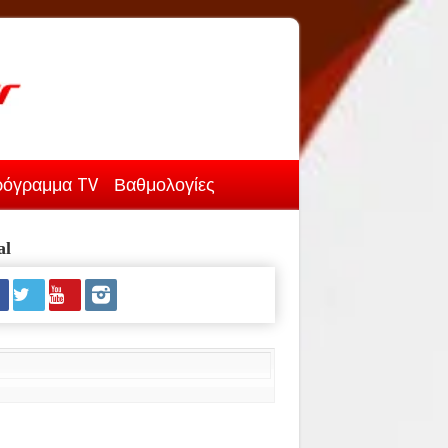
όγραμμα TV
Βαθμολογίες
al