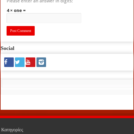
Please enter an answer in digits:
4 × one =
Social
Κατηγορίες