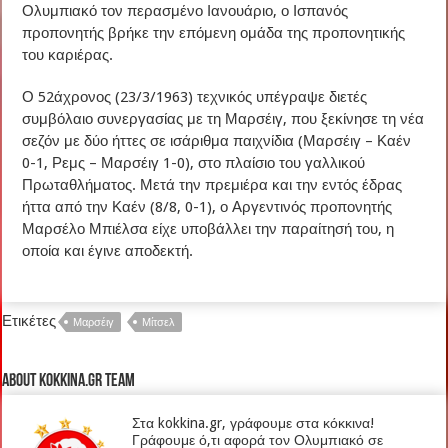
Ολυμπιακό τον περασμένο Ιανουάριο, ο Ισπανός
προπονητής βρήκε την επόμενη ομάδα της προπονητικής
του καριέρας.
Ο 52άχρονος (23/3/1963) τεχνικός υπέγραψε διετές
συμβόλαιο συνεργασίας με τη Μαρσέιγ, που ξεκίνησε τη νέα
σεζόν με δύο ήττες σε ισάριθμα παιχνίδια (Μαρσέιγ – Καέν
0-1, Ρεμς – Μαρσέιγ 1-0), στο πλαίσιο του γαλλικού
Πρωταθλήματος. Μετά την πρεμιέρα και την εντός έδρας
ήττα από την Καέν (8/8, 0-1), ο Αργεντινός προπονητής
Μαρσέλο Μπιέλσα είχε υποβάλλει την παραίτησή του, η
οποία και έγινε αποδεκτή.
Ετικέτες
Μαρσέιγ
Μίτσελ
About kokkina.gr TEAM
Στα kokkina.gr, γράφουμε στα κόκκινα!
Γράφουμε ό,τι αφορά τον Ολυμπιακό σε