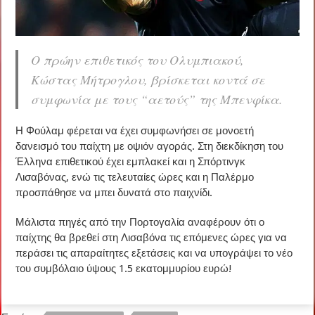
Ο πρώην επιθετικός του Ολυμπιακού,
Κώστας Μήτρογλου, βρίσκεται κοντά σε
συμφωνία με τους “αετούς” της Μπενφίκα.
Η Φούλαμ φέρεται να έχει συμφωνήσει σε μονοετή
δανεισμό του παίχτη με οψιόν αγοράς. Στη διεκδίκηση του
Έλληνα επιθετικού έχει εμπλακεί και η Σπόρτινγκ
Λισαβόνας, ενώ τις τελευταίες ώρες και η Παλέρμο
προσπάθησε να μπει δυνατά στο παιχνίδι.
Μάλιστα πηγές από την Πορτογαλία αναφέρουν ότι ο
παίχτης θα βρεθεί στη Λισαβόνα τις επόμενες ώρες για να
περάσει τις απαραίτητες εξετάσεις και να υπογράψει το νέο
του συμβόλαιο ύψους 1.5 εκατομμυρίου ευρώ!