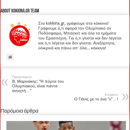
About kokkina.gr TEAM
Στα kokkina.gr, γράφουμε στα κόκκινα!
Γράφουμε ό,τι αφορά τον Ολυμπιακό σε
Ποδόσφαιρο, Μπάσκετ και όλα τα τμήματα
του Ερασιτέχνη. Για ό,τι γίνεται και δεν λέγεται
και ό,τι λέγεται και δεν γίνεται. Ανεξάρτητα,
ειλικρινά και πάνω απ' όλα... κόκκινα!
Προηγούμενο
Β. Μαρινάκης: “Η πόρτα του
Ολυμπιακού, είναι πάντα
ανοιχτή…”
Επόμενο
Ο Γιάνις με το ένα “ν”…!
Παρόμοια άρθρα