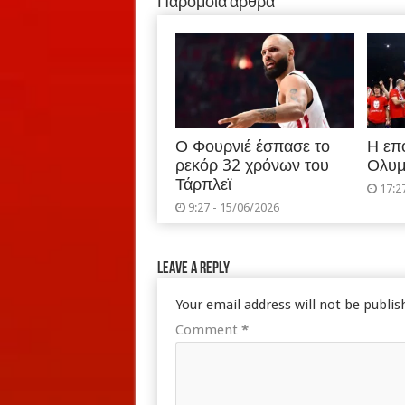
Παρόμοια άρθρα
Ο Φουρνιέ έσπασε το
Η επ
ρεκόρ 32 χρόνων του
Ολυμ
Τάρπλεϊ
17:2
9:27 - 15/06/2026
Leave a Reply
Your email address will not be publis
Comment
*