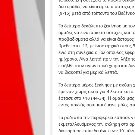
τελικού. Στη συνέχεια το πρώτο δεκάλ
δύο ομάδες να είναι αρκετά άστοχες κ
(9-15) μετά από τρίποντο του Βεζένκο
Το δεύτερο δεκάλεπτο ξεκίνησε με τον
ομάδες να είναι αρκετά άστοχες και τ
προβαδίσματα αλλά να είναι άστοχος 
βρεθεί στο -12, μείωσε αρχικά στους 
ενώ στη συνέχεια ο Τολιόπουλος έφερε
ημίχρονο. Λίγα λεπτά πριν την λήξη 
εισήλθε στον αγωνιστικό χώρο και δυ
να διακοπεί για μερικά λεπτά.
Το δεύτερο μέρος ξεκίνησε με ακόμη 
έμειναν χωρίς σκορ για 4 λεπτά και 
έφτασε στο +10 (44-34). Η ομάδα μας
εντός παιδιάς σουτ και έμεινε μόλις 
Το ρόδι από την περιφέρεια έσπασε γ
εκμεταλλευόμενος την σκληρή στα όρι
διαφορά σε επίπεδα άνω των 10 πόντων