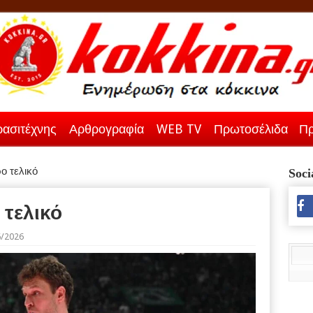
ασιτέχνης
Αρθρογραφία
WEB TV
Πρωτοσέλιδα
Πρ
ο τελικό
Soci
 τελικό
6/2026