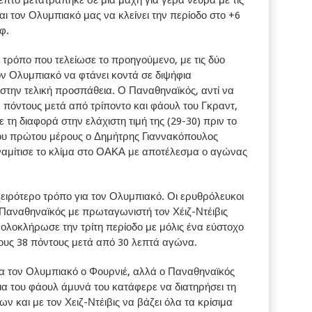
επτο μετατράπηκε σε μία μάχη για γερά νεύρα με τις
αι τον Ολυμπιακό μας να κλείνει την περίοδο στο +6
φ.
 τρόπο που τελείωσε το προηγούμενο, με τις δύο
ον Ολυμπιακό να φτάνει κοντά σε διψήφια
στην τελική προσπάθεια. Ο Παναθηναϊκός, αντί να
5 πόντους μετά από τρίποντο και φάουλ του Γκραντ,
 τη διαφορά στην ελάχιστη τιμή της (29-30) πριν το
του πρώτου μέρους ο Δημήτρης Γιαννακόπουλος
ναμίτισε το κλίμα στο ΟΑΚΑ με αποτέλεσμα ο αγώνας
χειρότερο τρόπο για τον Ολυμπιακό. Οι ερυθρόλευκοι
ο Παναθηναϊκός με πρωταγωνιστή τον Χέιζ-Ντέιβις
 ολοκλήρωσε την τρίτη περίοδο με μόλις ένα εύστοχο
στους 38 πόντους μετά από 30 λεπτά αγώνα.
ια τον Ολυμπιακό ο Φουρνιέ, αλλά ο Παναθηναϊκός
α του φάουλ άμυνά του κατάφερε να διατηρήσει τη
 και με τον Χειζ-Ντέιβις να βάζει όλα τα κρίσιμα