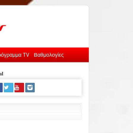
όγραμμα TV
Βαθμολογίες
al