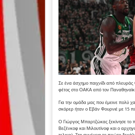
Σε ένα άσχημο παιχνίδι από πλευράς
φέτος στο ΟΑΚΑ από τον Παναθηναϊκό 
Για την ομάδα μας που έμεινε πολύ χα
σκόρερ ήταν ο Εβάν Φουρνιέ με 15 π
Ο Γιώργος Μπαρτζώκας ξεκίνησε το πα
Βεζένκοφ και Μιλουτίνοφ και ο αρχηγ