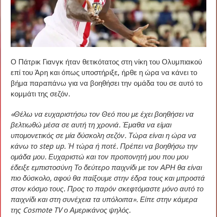
Ο Πάτρικ Γιανγκ ήταν θετικότατος στη νίκη του Ολυμπιακού
επί του Άρη και όπως υποστήριξε, ήρθε η ώρα να κάνει το
βήμα παραπάνω για να βοηθήσει την ομάδα του σε αυτό το
κομμάτι της σεζόν.
«Θέλω να ευχαριστήσω τον Θεό που με έχει βοηθήσει να
βελτιωθώ μέσα σε αυτή τη χρονιά. Έμαθα να είμαι
υπομονετικός σε μία δύσκολη σεζόν. Τώρα είναι η ώρα να
κάνω το step up. Ή τώρα ή ποτέ. Πρέπει να βοηθήσω την
ομάδα μου. Ευχαριστώ και τον προπονητή μου που μου
έδειξε εμπιστοσύνη Το δεύτερο παιχνίδι με τον ΑΡΗ θα είναι
πιο δύσκολο, αφού θα παίξουμε στην έδρα τους και μπροστά
στον κόσμο τους. Προς το παρόν σκεφτόμαστε μόνο αυτό το
παιχνίδι και στη συνέχεια τα υπόλοιπα». Είπε στην κάμερα
της
Cosmote TV
ο Αμερικάνος ψηλός.