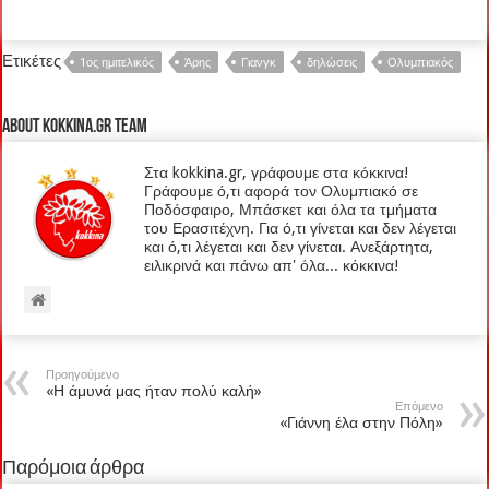
Ετικέτες
1ος ημιτελικός
Άρης
Γιανγκ
δηλώσεις
Ολυμπιακός
About kokkina.gr TEAM
Στα kokkina.gr, γράφουμε στα κόκκινα!
Γράφουμε ό,τι αφορά τον Ολυμπιακό σε
Ποδόσφαιρο, Μπάσκετ και όλα τα τμήματα
του Ερασιτέχνη. Για ό,τι γίνεται και δεν λέγεται
και ό,τι λέγεται και δεν γίνεται. Ανεξάρτητα,
ειλικρινά και πάνω απ' όλα... κόκκινα!
Προηγούμενο
«Η άμυνά μας ήταν πολύ καλή»
Επόμενο
«Γιάννη έλα στην Πόλη»
Παρόμοια άρθρα