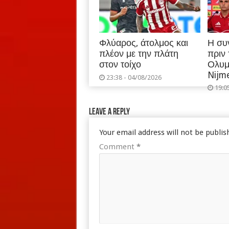
Φλύαρος, άτολμος και
Η συ
πλέον με την πλάτη
πριν
στον τοίχο
Ολυμ
Nijm
23:38 - 04/08/2026
19:0
Leave a Reply
Your email address will not be publis
Comment
*