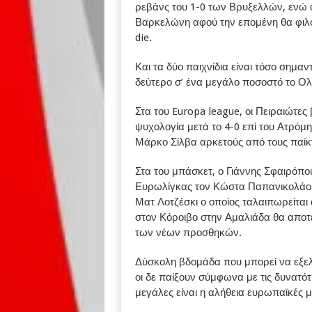
ρεβάνς του 1-0 των Βρυξελλών, ενώ α
Βαρκελώνη αφού την επομένη θα φιλο
die.
Και τα δύο παιχνίδια είναι τόσο σημαν
δεύτερο σ’ ένα μεγάλο ποσοστό το Ο
Στα του Europa league, οι Πειραιώτε
ψυχολογία μετά το 4-0 επί του Ατρόμη
Μάρκο Σίλβα αρκετούς από τους παίκτ
Στα του μπάσκετ, ο Γιάννης Σφαιρόπο
Ευρωλίγκας τον Κώστα Παπανικολάου θ
Ματ Λοτζέσκι ο οποίος ταλαιπωρείται 
στον Κόροιβο στην Αμαλιάδα θα αποτ
των νέων προσθηκών.
Δύσκολη βδομάδα που μπορεί να εξελιχ
οι δε παίξουν σύμφωνα με τις δυνατότ
μεγάλες είναι η αλήθεια ευρωπαϊκές μ