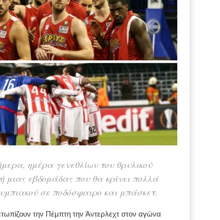
μερα, ημέρα γενεθλίων του θρυλικού
χή μιας εβδομάδας που θα κρίνει πολλά
λυμπιακού σε ποδόσφαιρο και μπάσκετ.
μετωπίζουν την Πέμπτη την Άντερλεχτ στον αγώνα