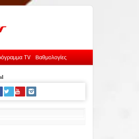
όγραμμα TV
Βαθμολογίες
al