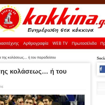
ασιτέχνης
Αρθρογραφία
WEB TV
Πρωτοσέλιδα
Πρ
 της κολάσεως… ή του παραδείσου
Soci
της κολάσεως… ή του
016