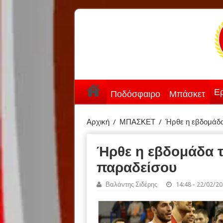
Ερ
Ποδόσφαιρο
Μπάσκετ
Αρχική
/
ΜΠΑΣΚΕΤ
/
Ήρθε η εβδομάδα
Ήρθε η εβδομάδα 
παραδείσου
Βαλάντης Σιδέρης
14:48 - 22/02/2