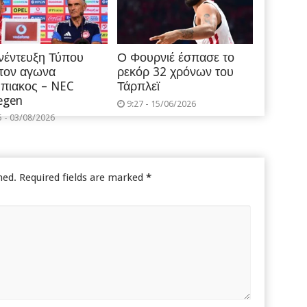
νέντευξη Τύπου
Ο Φουρνιέ έσπασε το
 τον αγωνα
ρεκόρ 32 χρόνων του
πιακος – NEC
Τάρπλεϊ
egen
9:27 - 15/06/2026
5 - 03/08/2026
hed.
Required fields are marked
*