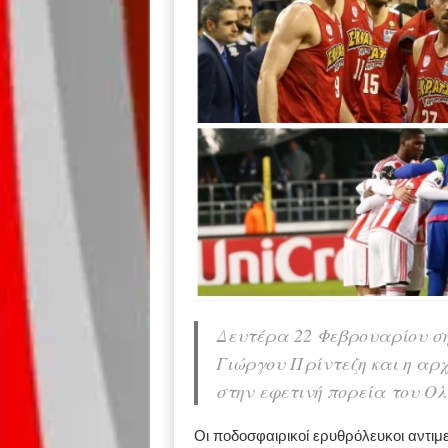
Δευτέρα 22 Φεβρουαρίου σή
Γιώργου Πρίντεζη και η αρ
στην εφετινή πορεία του Ο
Οι ποδοσφαιρικοί ερυθρόλευκοι αντι