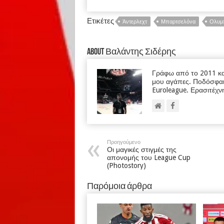
Ετικέτες
Άντερλεχτ
Μπαρτσελόνα
Ολυμ
About Βαλάντης Σιδέρης
Γράφω από το 2011 κα
μου αγάπες. Ποδόσφαι
Euroleague. Ερασιτέχν
Προηγούμενο
Οι μαγικές στιγμές της
απονομής του League Cup
(Photostory)
Παρόμοια άρθρα