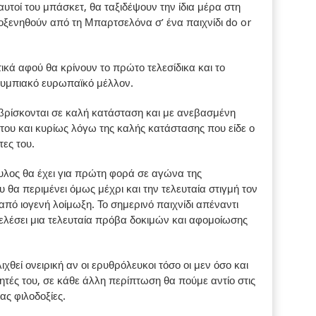
υτοί του μπάσκετ, θα ταξιδέψουν την ίδια μέρα στη
ξενηθούν από τη Μπαρτσελόνα σ’ ένα παιχνίδι do or
τικά αφού θα κρίνουν το πρώτο τελεσίδικα και το
λυμπιακό ευρωπαϊκό μέλλον.
ς βρίσκονται σε καλή κατάσταση και με ανεβασμένη
του και κυρίως λόγω της καλής κατάστασης που είδε ο
ες του.
υλος θα έχει για πρώτη φορά σε αγώνα της
α περιμένει όμως μέχρι και την τελευταία στιγμή τον
από ιογενή λοίμωξη. Το σημερινό παιχνίδι απέναντι
ελέσει μια τελευταία πρόβα δοκιμών και αφομοίωσης
θεί ονειρική αν οι ερυθρόλευκοι τόσο οι μεν όσο και
ητές του, σε κάθε άλλη περίπτωση θα πούμε αντίο στις
ας φιλοδοξίες.