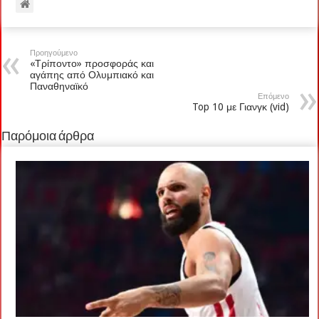
Προηγούμενο
«Τρίποντο» προσφοράς και
αγάπης από Ολυμπιακό και
Παναθηναϊκό
Επόμενο
Top 10 με Γιανγκ (vid)
Παρόμοια άρθρα