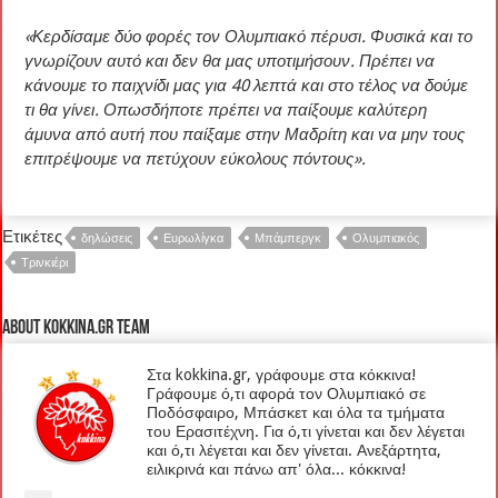
«Κερδίσαμε δύο φορές τον Ολυμπιακό πέρυσι. Φυσικά και το
γνωρίζουν αυτό και δεν θα μας υποτιμήσουν. Πρέπει να
κάνουμε το παιχνίδι μας για 40 λεπτά και στο τέλος να δούμε
τι θα γίνει. Οπωσδήποτε πρέπει να παίξουμε καλύτερη
άμυνα από αυτή που παίξαμε στην Μαδρίτη και να μην τους
επιτρέψουμε να πετύχουν εύκολους πόντους».
Ετικέτες
δηλώσεις
Ευρωλίγκα
Μπάμπεργκ
Ολυμπιακός
Τρινκιέρι
About kokkina.gr TEAM
Στα kokkina.gr, γράφουμε στα κόκκινα!
Γράφουμε ό,τι αφορά τον Ολυμπιακό σε
Ποδόσφαιρο, Μπάσκετ και όλα τα τμήματα
του Ερασιτέχνη. Για ό,τι γίνεται και δεν λέγεται
και ό,τι λέγεται και δεν γίνεται. Ανεξάρτητα,
ειλικρινά και πάνω απ' όλα... κόκκινα!