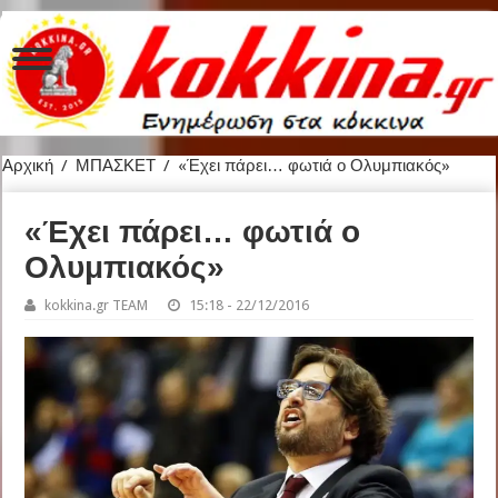
Αρχική
/
ΜΠΑΣΚΕΤ
/
«Έχει πάρει… φωτιά ο Ολυμπιακός»
«Έχει πάρει… φωτιά ο
Ολυμπιακός»
kokkina.gr TEAM
15:18 - 22/12/2016