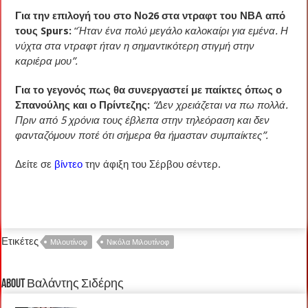
Για την επιλογή του στο Νο26 στα ντραφτ του ΝΒΑ από
τους Spurs:
“
Ήταν ένα πολύ μεγάλο καλοκαίρι για εμένα. Η
νύχτα στα ντραφτ ήταν η σημαντικότερη στιγμή στην
καριέρα μου”.
Για το γεγονός πως θα συνεργαστεί με παίκτες όπως ο
Σπανούλης και ο Πρίντεζης:
“Δεν χρειάζεται να πω πολλά.
Πριν από 5 χρόνια τους έβλεπα στην τηλεόραση και δεν
φανταζόμουν ποτέ ότι σήμερα θα ήμασταν συμπαίκτες”.
Δείτε σε
βίντεο
την άφιξη του Σέρβου σέντερ.
Ετικέτες
Μιλουτίνοφ
Νικόλα Μιλουτίνοφ
About Βαλάντης Σιδέρης