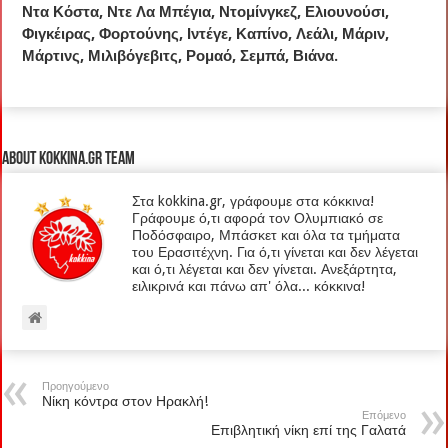
Ντα Κόστα, Ντε Λα Μπέγια, Ντομίνγκεζ, Ελιουνούσι,
Φιγκέιρας, Φορτούνης, Ιντέγε, Καπίνο, Λεάλι, Μάριν,
Μάρτινς, Μιλιβόγεβιτς, Ρομαό, Σεμπά, Βιάνα.
About kokkina.gr TEAM
Στα kokkina.gr, γράφουμε στα κόκκινα!
Γράφουμε ό,τι αφορά τον Ολυμπιακό σε
Ποδόσφαιρο, Μπάσκετ και όλα τα τμήματα
του Ερασιτέχνη. Για ό,τι γίνεται και δεν λέγεται
και ό,τι λέγεται και δεν γίνεται. Ανεξάρτητα,
ειλικρινά και πάνω απ' όλα... κόκκινα!
Προηγούμενο
Νίκη κόντρα στον Ηρακλή!
Επόμενο
Επιβλητική νίκη επί της Γαλατά