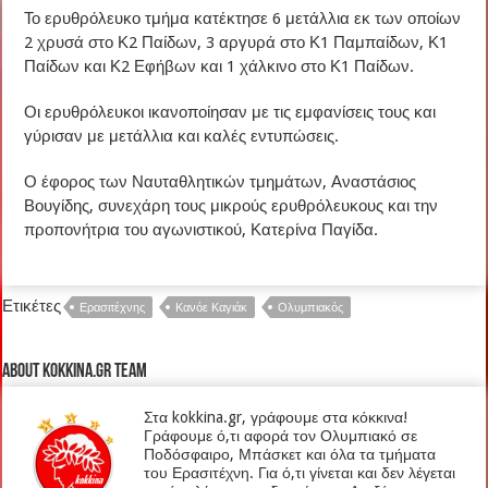
Το ερυθρόλευκο τμήμα κατέκτησε 6 μετάλλια εκ των οποίων
2 χρυσά στο Κ2 Παίδων, 3 αργυρά στο Κ1 Παμπαίδων, Κ1
Παίδων και Κ2 Εφήβων και 1 χάλκινο στο Κ1 Παίδων.
Οι ερυθρόλευκοι ικανοποίησαν με τις εμφανίσεις τους και
γύρισαν με μετάλλια και καλές εντυπώσεις.
Ο έφορος των Ναυταθλητικών τμημάτων, Αναστάσιος
Βουγίδης, συνεχάρη τους μικρούς ερυθρόλευκους και την
προπονήτρια του αγωνιστικού, Κατερίνα Παγίδα.
Ετικέτες
Ερασιτέχνης
Κανόε Καγιάκ
Ολυμπιακός
About kokkina.gr TEAM
Στα kokkina.gr, γράφουμε στα κόκκινα!
Γράφουμε ό,τι αφορά τον Ολυμπιακό σε
Ποδόσφαιρο, Μπάσκετ και όλα τα τμήματα
του Ερασιτέχνη. Για ό,τι γίνεται και δεν λέγεται