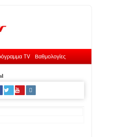
όγραμμα TV
Βαθμολογίες
al