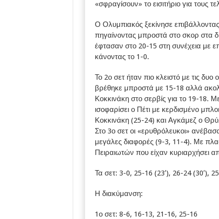
«σφραγίσουν» το εισιτήριο για τους τε
Ο Ολυμπιακός ξεκίνησε επιβάλλοντας 
πηγαίνοντας μπροστά στο σκορ στα δυο
έφτασαν στο 20-15 στη συνέχεια με ε
κάνοντας το 1-0.
Το 2ο σετ ήταν πιο κλειστό με τις δυ
βρέθηκε μπροστά με 15-18 αλλά ακολ
Κοκκινάκη στο σερβίς για το 19-18. Μ
ισοφαρίσει ο Πέτι με κερδισμένο μπλο
Κοκκινάκη (25-24) και Αγκάμεζ ο Θρύ
Στο 3ο σετ οι «ερυθρόλευκοι» ανέβα
μεγάλες διαφορές (9-3, 11-4). Με πλ
Πειραιωτών που είχαν κυριαρχήσει απ
Τα σετ: 3-0, 25-16 (23′), 26-24 (30′), 25
Η διακύμανση:
1ο σετ: 8-6, 16-13, 21-16, 25-16