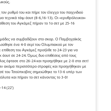
λικούς.
τον ρυθμό του και πήρε τον έλεγχο του παιχνιδιού
 τεχνικά τάιμ άουτ (8-6,16-13). Οι «ερυθρόλευκοι»
πίθεση του Αγκάμεζ πήραν το 1ο σετ με 25-16
ο ομάδες να συμβαδίζουν στο σκορ. Ο Παμβοχαϊκός
ούθησε ένα 4-0 σερί του Ολυμπιακού με τον
ε επίθεση του Αγκάμεζ προήλθε το 24-23 για να
κ άουτ σε 24-24. Όμως δυο επιθέσεις από τους
λος έφτασε στο 26-24 και προηγήθηκε με 2-0 στα σετ!
σαν ακόμα περισσότερο στροφές και προηγήθηκαν με
ασέ του Τσούπκοβιτς σημειώθηκε το 13-6 υπέρ των
όλυτα και πήραν το σετ κάνοντας το 3-0!
-14 (22′)