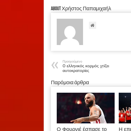
About Χρήστος Παπαμιχαήλ
Προηγούμενο
O ελληνικός κορμός χτίζει
αυτοκρατορίες
Παρόμοια άρθρα
Ο Φουρνιέ έσπασε το
Η επ