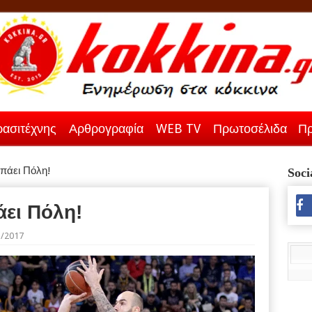
ασιτέχνης
Αρθρογραφία
WEB TV
Πρωτοσέλιδα
Πρ
 πάει Πόλη!
Soci
άει Πόλη!
5/2017