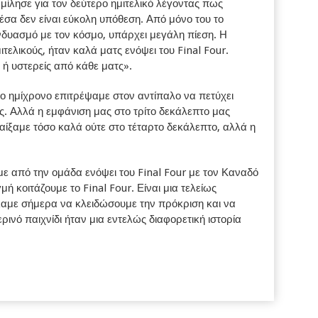
μίλησε για τον δεύτερο ημιτελικό λέγοντας πως
έσα δεν είναι εύκολη υπόθεση. Από μόνο του το
υνδυασμό με τον κόσμο, υπάρχει μεγάλη πίεση. Η
τελικούς, ήταν καλά ματς ενόψει του Final Four.
ή υστερείς από κάθε ματς».
 ημίχρονο επιτρέψαμε στον αντίπαλο να πετύχει
. Αλλά η εμφάνιση μας στο τρίτο δεκάλεπτο μας
αίξαμε τόσο καλά ούτε στο τέταρτο δεκάλεπτο, αλλά η
ύμε από την ομάδα ενόψει του Final Four με τον Καναδό
ή κοιτάζουμε το Final Four. Είναι μια τελείως
έλαμε σήμερα να κλειδώσουμε την πρόκριση και να
ινό παιχνίδι ήταν μια εντελώς διαφορετική ιστορία