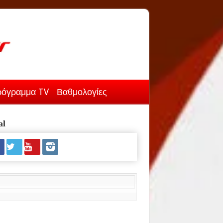
όγραμμα TV
Βαθμολογίες
al