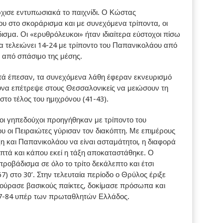
χισε εντυπωσιακά το παιχνίδι. Ο Κώστας
υ στο σκοράρισμα και με συνεχόμενα τρίποντα, οι
μα. Οι «ερυθρόλευκοι» ήταν ιδιαίτερα εύστοχοι πίσω
α τελειώνει 14-24 με τρίποντο του Παπανικολάου από
α από σπάσιμο της μέσης.
στά έπεσαν, τα συνεχόμενα λάθη έφεραν εκνευρισμό
υνα επέτρεψε στους Θεσσαλονικείς να μειώσουν τη
το τέλος του ημιχρόνου (41-43).
 οι γηπεδούχοι προηγήθηκαν με τρίποντο του
που οι Πειραιώτες γύρισαν τον διακόπτη. Με επιμέρους
η και Παπανικολάου να είναι ασταμάτητοι, η διαφορά
επτά και κάπου εκεί η τάξη αποκαταστάθηκε. Ο
ροβάδισμα σε όλο το τρίτο δεκάλεπτο και έτσι
) στο 30’. Στην τελευταία περίοδο ο Θρύλος έριξε
κούρασε βασικούς παίκτες, δοκίμασε πρόσωπα και
 77-84 υπέρ των πρωταθλητών Ελλάδος.