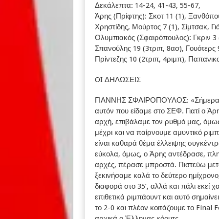
Δεκάλεπτα: 14-24, 41-43, 55-67,
Άρης (Πρίφτης): Σκοτ 11 (1), Ξανθόπου
Χρηστίδης, Μούρτος 7 (1), Σίμτσακ, Γιά
Ολυμπιακός (Σφαιρόπουλος): Γκριν 3 (
Σπανούλης 19 (3τριπ, 8ασ), Γουότερς 9
Πρίντεζης 10 (2τριπ, 4ριμπ), Παπανικο
OI ΔΗΛΩΣΕΙΣ
ΓΙΑΝΝΗΣ ΣΦΑΙΡΟΠΟΥΛΟΣ: «Σήμερα ξέρ
αυτόν που είδαμε στο ΣΕΦ. Γιατί ο Ά
αρχή, επιβάλαμε τον ρυθμό μας, όμω
μέχρι και να παίρνουμε αμυντικό ριμπ
είναι καθαρά θέμα έλλειψης συγκέντρ
εύκολα, όμως, ο Άρης αντέδρασε, πλη
αρχές, πέρασε μπροστά. Πιστεύω μετ
ξεκινήσαμε καλά το δεύτερο ημίχρον
διαφορά στο 35’, αλλά και πάλι εκεί
επιθετικά ριμπάουντ και αυτό σημαίνε
το 2-0 και πλέον κοιτάζουμε το Final 
αρχικά ο Έλληνας κόουτς.