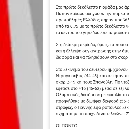
Στο πρώτο δεκάλεπτο η ομάδα μας άρ
Παπανικολάου οδηγούσε την παρέα το
πρωταθλητές Ελλάδος πήραν προβάδισ
από τα 6.75 με το πρώτο δεκάλεπτο ν
το κέντρο του γηπέδου έπειτα μάλιστ
Στη δεύτερη περίοδο, όμως, τα ποσο
και η έλλειψη συγκέντρωσης στην άμ
διαφορά και να πλησιάσουν στο σκορ σ
Στο ξεκίνημα του δευτέρου ημιχρόνου
Ντραγκίσεβιτς (44-43) και εκεί ήταν 
σκορ 2-19 και τους Σπανούλη, Πρίντεζ
έφτασε στο +16 (46-62) μέσα σε έξι λ
Ολυμπιακός διατήρησε με ευκολία το π
προηγήθηκε με διψήφια διαφορά (55-67
στροφές, ο Γιάννης Σφαιρόπουλος ξε
σχήματα με το παιχνίδι να τελειώνει
ΟΙ ΠΟΝΤΟΙ