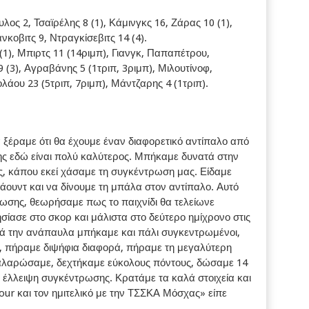
λος 2, Τσαϊρέλης 8 (1), Κάμινγκς 16, Ζάρας 10 (1),
νκοβιτς 9, Ντραγκίσεβιτς 14 (4).
1), Μπιρτς 11 (14ριμπ), Γιανγκ, Παπαπέτρου,
 (3), Αγραβάνης 5 (1τριπ, 3ριμπ), Μιλουτίνοφ,
λάου 23 (5τριπ, 7ριμπ), Μάντζαρης 4 (1τριπ).
αμε ότι θα έχουμε έναν διαφορετικό αντίπαλο από
ρης εδώ είναι πολύ καλύτερος. Μπήκαμε δυνατά στην
ς, κάπου εκεί χάσαμε τη συγκέντρωση μας. Είδαμε
άουντ και να δίνουμε τη μπάλα στον αντίπαλο. Αυτό
ωσης, θεωρήσαμε πως το παιχνίδι θα τελείωνε
σίασε στο σκορ και μάλιστα στο δεύτερο ημίχρονο στις
ά την ανάπαυλα μπήκαμε και πάλι συγκεντρωμένοι,
ο, πήραμε διψήφια διαφορά, πήραμε τη μεγαλύτερη
 χαλαρώσαμε, δεχτήκαμε εύκολους πόντους, δώσαμε 14
ι έλλειψη συγκέντρωσης. Κρατάμε τα καλά στοιχεία και
Four και τον ημιτελικό με την ΤΣΣΚΑ Μόσχας» είπε