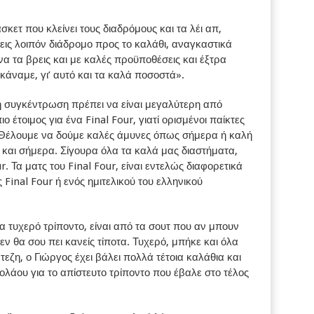
σκετ που κλείνει τους διαδρόμους και τα λέι απ,
εις λοιπόν διάδρομο προς το καλάθι, αναγκαστικά
να τα βρεις και με καλές προϋποθέσεις και έξτρα
 κάναμε, γι’ αυτό και τα καλά ποσοστά».
,η συγκέντρωση πρέπει να είναι μεγαλύτερη από
ο έτοιμος για ένα Final Four, γιατί ορισμένοι παίκτες
. Θέλουμε να δούμε καλές άμυνες όπως σήμερα ή καλή
και σήμερα. Σίγουρα όλα τα καλά μας διαστήματα,
r. Τα ματς του Final Four, είναι εντελώς διαφορετικά
ός Final Four ή ενός ημιτελικού του ελληνικού
χερό τρίποντο, είναι από τα σουτ που αν μπουν
εν θα σου πει κανείς τίποτα. Τυχερό, μπήκε και όλα
εζη, ο Γιώργος έχει βάλει πολλά τέτοια καλάθια και
ολάου για το απίστευτο τρίποντο που έβαλε στο τέλος