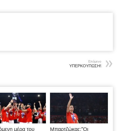
Επόμενο
ΥΠΕΡΚΟΥΠΩΣΗ!
όμενη μέρα του
Μπαρτζώκας:”Οι