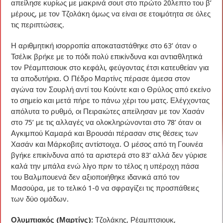
απείλησε κυρίως με μακρινά σουτ στο πρώτο 20λεπτο του β’
μέρους, με τον Τζολάκη όμως να είναι σε ετοιμότητα σε όλες
τις περιπτώσεις.
Η αριθμητική ισορροπία αποκαταστάθηκε στο 63’ όταν ο
Τσέλικ βρήκε με το πόδι πολύ επικίνδυνα και αντιαθλητικά
τον Ρέαμπτσιουκ στο κεφάλι, φεύγοντας έτσι κατευθείαν για
τα αποδυτήρια. Ο Πέδρο Μαρτίνς πέρασε άμεσα στον
αγώνα τον Σουρλή αντί του Κούντε και ο Θρύλος από εκείνο
το σημείο και μετά πήρε το πάνω χέρι του ματς. Ελέγχοντας
απόλυτα το ρυθμό, οι Πειραιώτες απείλησαν με τον Χασάν
στο 75’ με τις αλλαγές να ολοκληρώνονται στο 78’ όταν οι
Αγκιμπού Καμαρά και Βρουσάι πέρασαν στις θέσεις των
Χασάν και Μάρκοβιτς αντίστοιχα. Ο μέσος από τη Γουινέα
βγήκε επικίνδυνα από τα αριστερά στο 83’ αλλά δεν γύρισε
καλά την μπάλα ενώ λίγο πριν το τέλος η υπέροχη πάσα
του Βαλμπουενά δεν αξιοποιήθηκε ιδανικά από τον
Μασούρα, με το τελικό 1-0 να σφραγίζει τις προσπάθειες
των δύο ομάδων.
Ολυμπιακός (Μαρτίνς):
Τζολάκης, Ρέαμπτσιουκ,