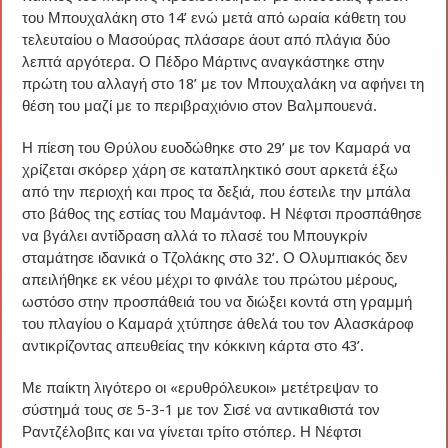
του Μπουχαλάκη στο 14’ ενώ μετά από ωραία κάθετη του
τελευταίου ο Μασούρας πλάσαρε άουτ από πλάγια δύο
λεπτά αργότερα. Ο Πέδρο Μάρτινς αναγκάστηκε στην
πρώτη του αλλαγή στο 18’ με τον Μπουχαλάκη να αφήνει τη
θέση του μαζί με το περιβραχιόνιο στον Βαλμπουενά.
Η πίεση του Θρύλου ευοδώθηκε στο 29’ με τον Καμαρά να
χρίζεται σκόρερ χάρη σε καταπληκτικό σουτ αρκετά έξω
από την περιοχή και προς τα δεξιά, που έστειλε την μπάλα
στο βάθος της εστίας του Μαμάντοφ. Η Νέφτσι προσπάθησε
να βγάλει αντίδραση αλλά το πλασέ του Μπουγκρίν
σταμάτησε ιδανικά ο Τζολάκης στο 32’. Ο Ολυμπιακός δεν
απειλήθηκε εκ νέου μέχρι το φινάλε του πρώτου μέρους,
ωστόσο στην προσπάθειά του να διώξει κοντά στη γραμμή
του πλαγίου ο Καμαρά χτύπησε άθελά του τον Αλασκάροφ
αντικρίζοντας απευθείας την κόκκινη κάρτα στο 43’.
Με παίκτη λιγότερο οι «ερυθρόλευκοι» μετέτρεψαν το
σύστημά τους σε 5-3-1 με τον Σισέ να αντικαθιστά τον
Ραντζέλοβιτς και να γίνεται τρίτο στόπερ. Η Νέφτσι