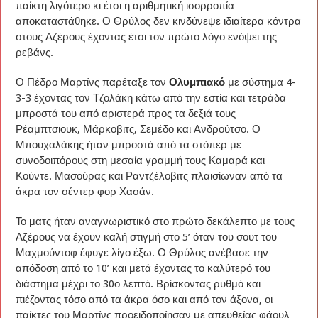
παίκτη λιγότερο κι έτσι η αριθμητική ισορροπία
αποκαταστάθηκε. Ο Θρύλος δεν κινδύνεψε ιδιαίτερα κόντρα
στους Αζέρους έχοντας έτσι τον πρώτο λόγο ενόψει της
ρεβάνς.
Ο Πέδρο Μαρτίνς παρέταξε τον
Ολυμπιακό
με σύστημα 4-
3-3 έχοντας τον Τζολάκη κάτω από την εστία και τετράδα
μπροστά του από αριστερά προς τα δεξιά τους
Ρέαμπτσιουκ, Μάρκοβιτς, Σεμέδο και Ανδρούτσο. Ο
Μπουχαλάκης ήταν μπροστά από τα στόπερ με
συνοδοιπόρους στη μεσαία γραμμή τους Καμαρά και
Κούντε. Μασούρας και Ραντζέλοβιτς πλαισίωναν από τα
άκρα τον σέντερ φορ Χασάν.
Το ματς ήταν αναγνωριστικό στο πρώτο δεκάλεπτο με τους
Αζέρους να έχουν καλή στιγμή στο 5’ όταν του σουτ του
Μαχμούντοφ έφυγε λίγο έξω. Ο Θρύλος ανέβασε την
απόδοση από το 10’ και μετά έχοντας το καλύτερό του
διάστημα μέχρι το 30ο λεπτό. Βρίσκοντας ρυθμό και
πιέζοντας τόσο από τα άκρα όσο και από τον άξονα, οι
παίκτες του Μαρτίνς προειδοποίησαν με απευθείας φάουλ