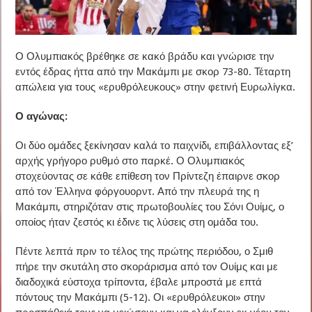
Ο Ολυμπιακός βρέθηκε σε κακό βράδυ και γνώρισε την
εντός έδρας ήττα από την Μακάμπι με σκορ 73-80. Τέταρτη
απώλεια για τους «ερυθρόλευκους» στην φετινή Ευρωλίγκα.
Ο αγώνας:
Οι δύο ομάδες ξεκίνησαν καλά το παιχνίδι, επιβάλλοντας εξ’
αρχής γρήγορο ρυθμό στο παρκέ. Ο Ολυμπιακός
στοχεύοντας σε κάθε επίθεση τον Πρίντεζη έπαιρνε σκορ
από τον Έλληνα φόργουορντ. Από την πλευρά της η
Μακάμπι, στηριζόταν στις πρωτοβουλίες του Σόνι Ουίμς, ο
οποίος ήταν ζεστός κι έδινε τις λύσεις στη ομάδα του.
Πέντε λεπτά πριν το τέλος της πρώτης περιόδου, ο Σμιθ
πήρε την σκυτάλη στο σκοράρισμα από τον Ουίμς και με
διαδοχικά εύστοχα τρίποντα, έβαλε μπροστά με επτά
πόντους την Μακάμπι (5-12). Οι «ερυθρόλευκοι» στην