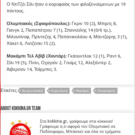
Ο ΝτιΤζέι Σίλι ήταν ο κορυφαίος των φιλοξενούμενων με 19
πόντους.
Ολυμπιακός (Σφαιρόπουλος):
Γκριν 10 (2), Μπιρτς 8,
Γιανγκ 2, Παπαπέτρου 7 (1), Σπανούλης 14 (0/6 τρ.),
Μιλουτίνοφ, Πρίντεζης 4, Παπανικολάου 4, Μάντζαρης 3 (1),
Χάκετ 6, Λοτζέσκι 15 (2).
Μακάμπι Τελ Αβίβ (Χαντάρ):
Γκάουντλοκ 12 (1), Ραντ 6,
Σίλι 19 (5), Πνίνι, Οχαγιόν 2, Γουίμς 12, Αλεξάντερ 2,
Άιβερσον 14, Τσίρμπες 3.
Ετικέτες
9η αγωνιστική
Ευρωλίγκα
Μακάμπι
Ολυμπιακός
About kokkina.gr TEAM
Στα kokkina.gr, γράφουμε στα κόκκινα!
Γράφουμε ό,τι αφορά τον Ολυμπιακό σε
Ποδόσφαιρο, Μπάσκετ και όλα τα τμήματα