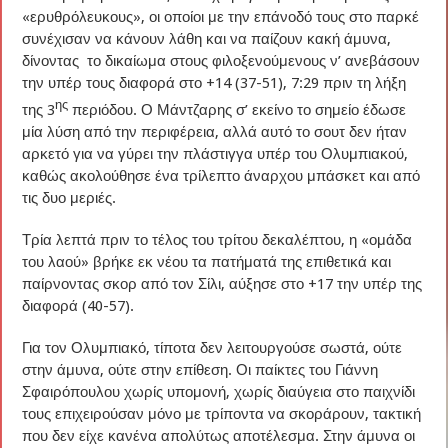
«ερυθρόλευκους», οι οποίοι με την επάνοδό τους στο παρκέ
συνέχισαν να κάνουν λάθη και να παίζουν κακή άμυνα,
δίνοντας το δικαίωμα στους φιλοξενούμενους ν’ ανεβάσουν
την υπέρ τους διαφορά στο +14 (37-51), 7:29 πριν τη λήξη
ης
της 3
περιόδου. Ο Μάντζαρης σ’ εκείνο το σημείο έδωσε
μία λύση από την περιφέρεια, αλλά αυτό το σουτ δεν ήταν
αρκετό για να γύρει την πλάστιγγα υπέρ του Ολυμπιακού,
καθώς ακολούθησε ένα τρίλεπτο άναρχου μπάσκετ και από
τις δυο μεριές.
Τρία λεπτά πριν το τέλος του τρίτου δεκαλέπτου, η «ομάδα
του λαού» βρήκε εκ νέου τα πατήματά της επιθετικά και
παίρνοντας σκορ από τον Σίλι, αύξησε στο +17 την υπέρ της
διαφορά (40-57).
Για τον Ολυμπιακό, τίποτα δεν λειτουργούσε σωστά, ούτε
στην άμυνα, ούτε στην επίθεση. Οι παίκτες του Γιάννη
Σφαιρόπουλου χωρίς υπομονή, χωρίς διαύγεια στο παιχνίδι
τους επιχειρούσαν μόνο με τρίποντα να σκοράρουν, τακτική
που δεν είχε κανένα απολύτως αποτέλεσμα. Στην άμυνα οι