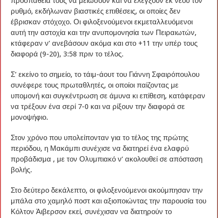
προσπάθειά τους να μειώσουν και να ελέγξουν εκ νέου τον
ρυθμό, εκδήλωναν βιαστικές επιθέσεις, οι οποίες δεν
έβρισκαν στόχοχο. Οι φιλοξενούμενοι εκμεταλλευόμενοι
αυτή την αστοχία και την ανυπομονησία των Πειραιωτών,
κτάφεραν ν’ ανεβάσουν ακόμα και στο +11 την υπέρ τους
διαφορά (9-20), 3:58 πριν το τέλος.
Σ’ εκείνο το σημείο, το τάιμ-άουτ του Γιάννη Σφαιρόπουλου
συνέφερε τους πρωταθλητές, οι οποίοι παίζοντας με
υπομονή και συγκέντρωση σε άμυνα κι επίθεση, κατάφεραν
να τρέξουν ένα σερί 7-0 και να ρίξουν την διαφορά σε
μονοψήφιο.
Στον χρόνο που υπολείπονταν για το τέλος της πρώτης
περιόδου, η Μακάμπι συνέχισε να διατηρεί ένα ελαφρύ
προβάδισμα , με τον Ολυμπιακό ν’ ακολουθεί σε απόσταση
βολής.
Στο δεύτερο δεκάλεπτο, οι φιλοξενούμενοι ακούμπησαν την
μπάλα στο χαμηλό ποστ και αξιοποιώντας την παρουσία του
Κόλτον Άιβερσον εκεί, συνέχισαν να διατηρούν το