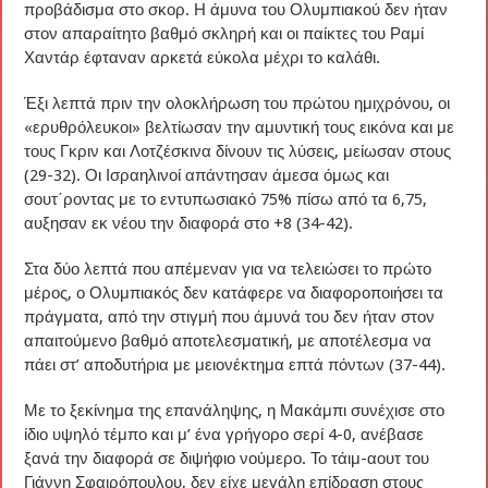
προβάδισμα στο σκορ. Η άμυνα του Ολυμπιακού δεν ήταν
στον απαραίτητο βαθμό σκληρή και οι παίκτες του Ραμί
Χαντάρ έφταναν αρκετά εύκολα μέχρι το καλάθι.
Έξι λεπτά πριν την ολοκλήρωση του πρώτου ημιχρόνου, οι
«ερυθρόλευκοι» βελτίωσαν την αμυντική τους εικόνα και με
τους Γκριν και Λοτζέσκινα δίνουν τις λύσεις, μείωσαν στους
(29-32). Οι Ισραηλινοί απάντησαν άμεσα όμως και
σουτ΄ροντας με το εντυπωσιακό 75% πίσω από τα 6,75,
αυξησαν εκ νέου την διαφορά στο +8 (34-42).
Στα δύο λεπτά που απέμεναν για να τελειώσει το πρώτο
μέρος, ο Ολυμπιακός δεν κατάφερε να διαφοροποιήσει τα
πράγματα, από την στιγμή που άμυνά του δεν ήταν στον
απαιτούμενο βαθμό αποτελεσματική, με αποτέλεσμα να
πάει στ’ αποδυτήρια με μειονέκτημα επτά πόντων (37-44).
Με το ξεκίνημα της επανάληψης, η Μακάμπι συνέχισε στο
ίδιο υψηλό τέμπο και μ’ ένα γρήγορο σερί 4-0, ανέβασε
ξανά την διαφορά σε διψήφιο νούμερο. Το τάιμ-αουτ του
Γιάννη Σφαιρόπουλου, δεν είχε μεγάλη επίδραση στους