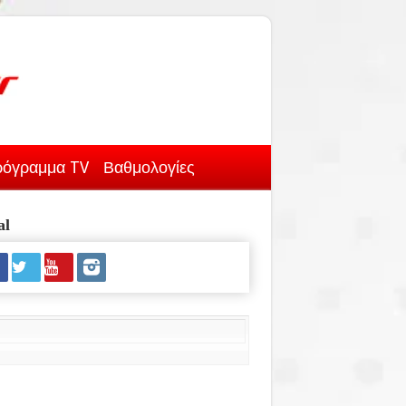
όγραμμα TV
Βαθμολογίες
al