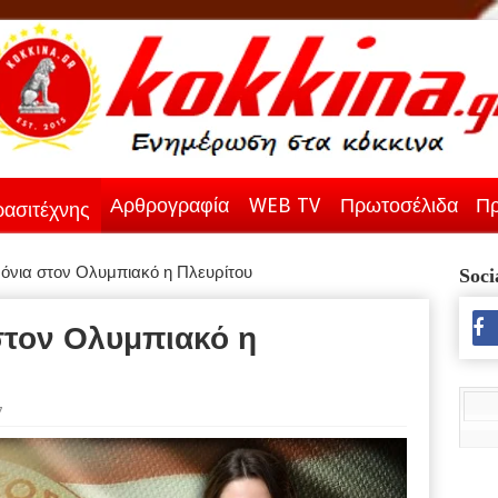
Αρθρογραφία
WEB TV
Πρωτοσέλιδα
Πρ
ασιτέχνης
ρόνια στον Ολυμπιακό η Πλευρίτου
Soci
στον Ολυμπιακό η
7