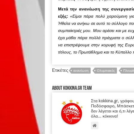
Μετά την ανανέωση της συνεργασία
εξής:
«Είμαι πάρα πολύ χαρούμενη γι
Ήθελα να ανήκω σε αυτό το σύλλογο που 
συμπαίκτριές μου. Μου αρέσει και με ευ
έχει μάθει πάρα πολλά πράγματα ο σύλλ
να επιστρέψουμε στην κορυφή της Ευρώ
τίτλους, το Πρωτάθλημα και το Κύπελλο π
Ετικέτες
ανανέωση
Ολυμπιακός
Πλευρί
About kokkina.gr TEAM
Στα kokkina.gr, γράφο
Ποδόσφαιρο, Μπάσκετ κα
δεν λέγεται και ό,τι λέγ
όλα... κόκκινα!