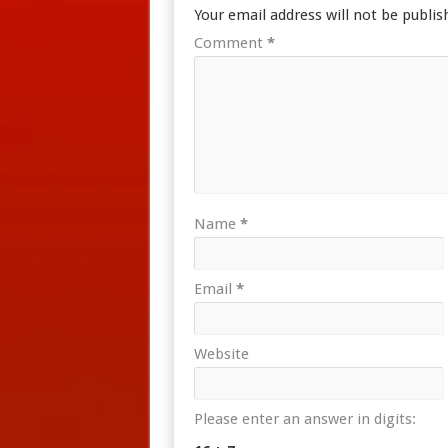
Your email address will not be publis
Comment
*
Name
*
Email
*
Website
Please enter an answer in digits: