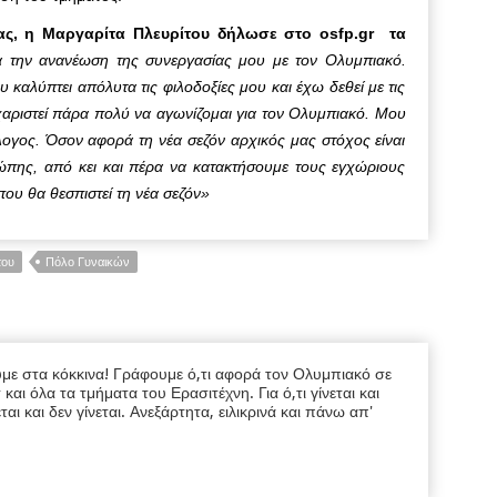
ς, η Μαργαρίτα Πλευρίτου δήλωσε στο osfp.gr τα
α την ανανέωση της συνεργασίας μου με τον Ολυμπιακό.
καλύπτει απόλυτα τις φιλοδοξίες μου και έχω δεθεί με τις
χαριστεί πάρα πολύ να αγωνίζομαι για τον Ολυμπιακό. Μου
ογος. Όσον αφορά τη νέα σεζόν αρχικός μας στόχος είναι
πης, από κει και πέρα να κατακτήσουμε τους εγχώριους
ου θα θεσπιστεί τη νέα σεζόν»
του
Πόλο Γυναικών
υμε στα κόκκινα! Γράφουμε ό,τι αφορά τον Ολυμπιακό σε
ι όλα τα τμήματα του Ερασιτέχνη. Για ό,τι γίνεται και
εται και δεν γίνεται. Ανεξάρτητα, ειλικρινά και πάνω απ'