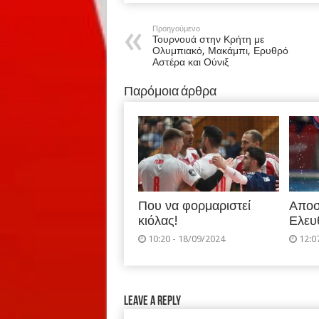
Προηγούμενο
Τουρνουά στην Κρήτη με
Ολυμπιακό, Μακάμπι, Ερυθρό
Αστέρα και Ούνιξ
Παρόμοια άρθρα
Που να φορμαριστεί
Αποσ
κιόλας!
Ελευ
10:20 - 18/09/2024
12:0
Leave a Reply