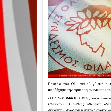
Παίκτρια του Ολυμπιακού γι’ ακόμη 
αποδέχτηκε την πρόταση ανανέωσης τ
«O OΛΥΜΠΙΑΚΟΣ Σ.Φ.Π., ανακοινώνει 
Πλευρίτου. Η διεθνής αθλήτρια Υδατ
διάρκειας».
Αναφέρει η σχετική ανακοίν