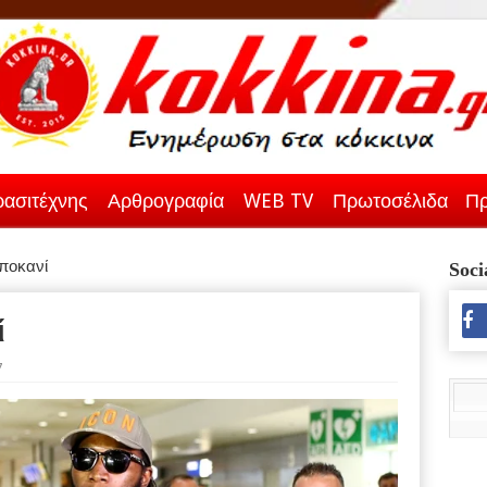
ασιτέχνης
Αρθρογραφία
WEB TV
Πρωτοσέλιδα
Πρ
ποκανί
Soci
ί
7