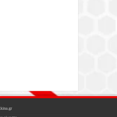
kina.gr