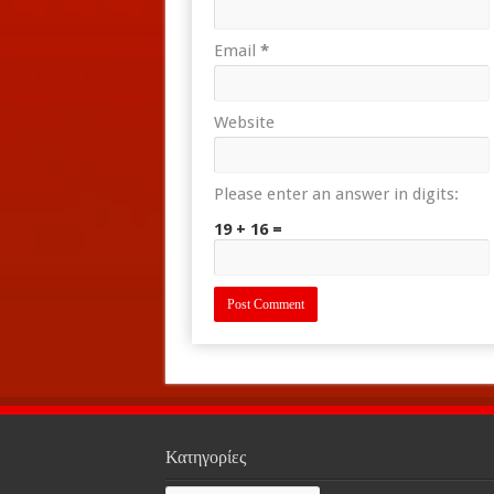
Email
*
Website
Please enter an answer in digits:
19 + 16 =
Κατηγορίες