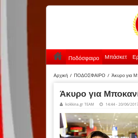
Μπάσκετ
Ερ
Ποδόσφαιρο
Αρχική
/
ΠΟΔΟΣΦΑΙΡΟ
/
Άκυρο για Μ
Άκυρο για Μποκαν
kokkina.gr TEAM
14:44 - 20/06/201