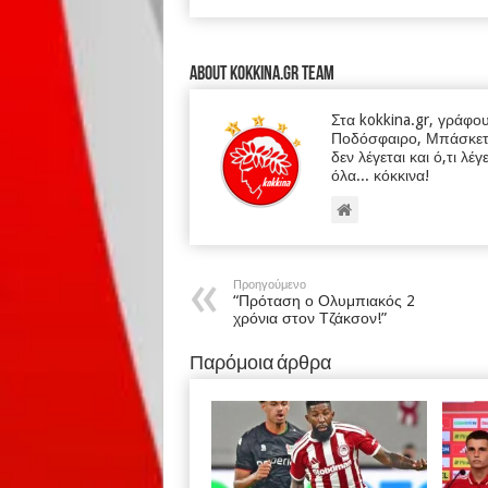
About kokkina.gr TEAM
Στα kokkina.gr, γράφο
Ποδόσφαιρο, Μπάσκετ κα
δεν λέγεται και ό,τι λέγ
όλα... κόκκινα!
Προηγούμενο
“Πρόταση ο Ολυμπιακός 2
χρόνια στον Τζάκσον!”
Παρόμοια άρθρα