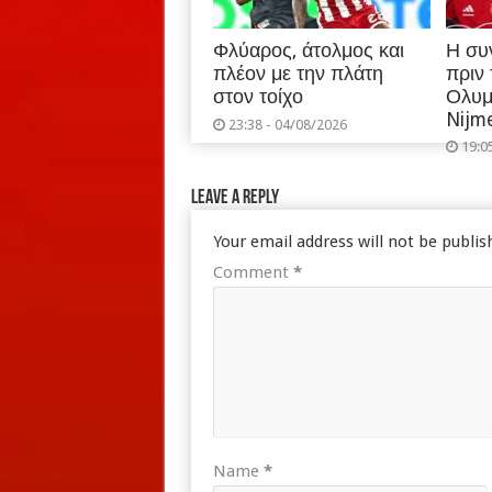
Φλύαρος, άτολμος και
Η συ
πλέον με την πλάτη
πριν
στον τοίχο
Ολυμ
Nijm
23:38 - 04/08/2026
19:0
Leave a Reply
Your email address will not be publis
Comment
*
Name
*