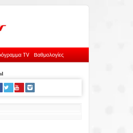
όγραμμα TV
Βαθμολογίες
al