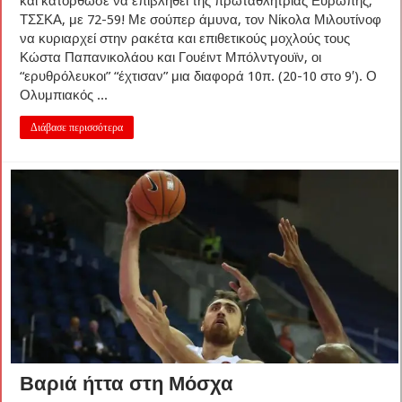
και κατόρθωσε να επιβληθεί της πρωταθλήτριας Ευρώπης,
ΤΣΣΚΑ, με 72-59! Με σούπερ άμυνα, τον Νίκολα Μιλουτίνοφ
να κυριαρχεί στην ρακέτα και επιθετικούς μοχλούς τους
Κώστα Παπανικολάου και Γουέιντ Μπόλντγουϊν, οι
“ερυθρόλευκοι” “έχτισαν” μια διαφορά 10π. (20-10 στο 9′). Ο
Ολυμπιακός ...
Διάβασε περισσότερα
Βαριά ήττα στη Μόσχα