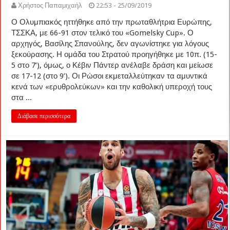
Χρήστος Παπαμιχαήλ
22:53 - 25/09/2019
Ο Ολυμπιακός ηττήθηκε από την πρωταθλήτρια Ευρώπης,
ΤΣΣΚΑ, με 66-91 στον τελικό του «Gomelsky Cup». Ο
αρχηγός, Βασίλης Σπανούλης, δεν αγωνίστηκε για λόγους
ξεκούρασης. Η ομάδα του Στρατού προηγήθηκε με 10π. (15-
5 στο 7’), όμως, ο Κέβιν Πάντερ ανέλαβε δράση και μείωσε
σε 17-12 (στο 9’). Οι Ρώσοι εκμεταλλεύτηκαν τα αμυντικά
κενά των «ερυθρολεύκων» και την καθολική υπεροχή τους
στα ...
Διάβασε περισσότερα