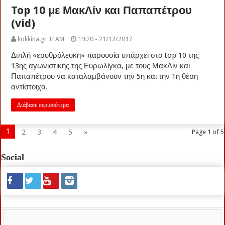
Top 10 με ΜακΛίν και Παπαπέτρου
(vid)
kokkina.gr TEAM
19:20 - 21/12/2017
Διπλή «ερυθρόλευκη» παρουσία υπάρχει στο top 10 της
13ης αγωνιστικής της Ευρωλίγκα, με τους ΜακΛίν και
Παπαπέτρου να καταλαμβάνουν την 5η και την 1η θέση
αντίστοιχα.
Διάβασε περισσότερα
1
2
3
4
5
»
Page 1 of 5
Social