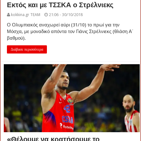
Εκτός και με ΤΣΣΚΑ ο Στρέλνιεκς
kokkina.gr TEAM
21:06 - 30/10/2018
Ο Ολυμπιακός αναχωρεί αύρι (31/10) το πρωί για την
Μόσχα, με μοναδικό απόντα τον Γιάνις Στρέλνιεκς (θλάση Α΄
βαθμού).
Διάβασε περισσότερα
«Θέλουμε να κρατήσουμε το