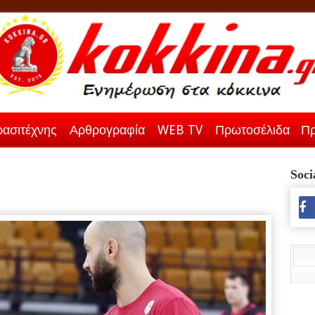
ασιτέχνης
Αρθρογραφία
WEB TV
Πρωτοσέλιδα
Πρ
Soci