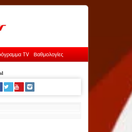
όγραμμα TV
Βαθμολογίες
al