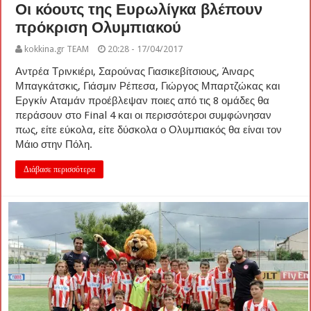
Οι κόουτς της Ευρωλίγκα βλέπουν
πρόκριση Ολυμπιακού
kokkina.gr TEAM
20:28 - 17/04/2017
Αντρέα Τρινκιέρι, Σαρούνας Γιασικεβίτσιους, Άιναρς
Μπαγκάτσκις, Γιάσμιν Ρέπεσα, Γιώργος Μπαρτζώκας και
Εργκίν Αταμάν προέβλεψαν ποιες από τις 8 ομάδες θα
περάσουν στο Final 4 και οι περισσότεροι συμφώνησαν
πως, είτε εύκολα, είτε δύσκολα ο Ολυμπιακός θα είναι τον
Μάιο στην Πόλη.
Διάβασε περισσότερα