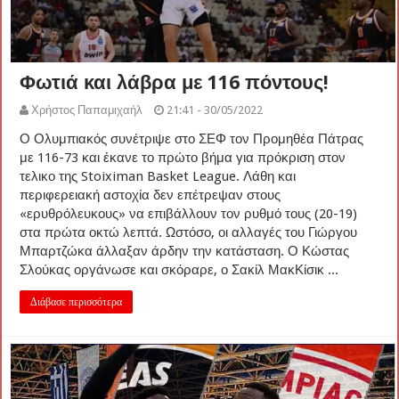
Φωτιά και λάβρα με 116 πόντους!
Χρήστος Παπαμιχαήλ
21:41 - 30/05/2022
Ο Ολυμπιακός συνέτριψε στο ΣΕΦ τον Προμηθέα Πάτρας
με 116-73 και έκανε το πρώτο βήμα για πρόκριση στον
τελικο της Stoiximan Basket League. Λάθη και
περιφερειακή αστοχία δεν επέτρεψαν στους
«ερυθρόλευκους» να επιβάλλουν τον ρυθμό τους (20-19)
στα πρώτα οκτώ λεπτά. Ωστόσο, οι αλλαγές του Γιώργου
Μπαρτζώκα άλλαξαν άρδην την κατάσταση. Ο Κώστας
Σλούκας οργάνωσε και σκόραρε, ο Σακίλ ΜακΚίσικ ...
Διάβασε περισσότερα