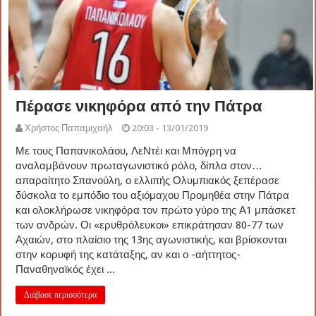
Πέρασε νικηφόρα από την Πάτρα
Χρήστος Παπαμιχαήλ
20:03 - 13/01/2019
Με τους Παπανικολάου, ΛεΝτέι και Μπόγρη να
αναλαμβάνουν πρωταγωνιστικό ρόλο, δίπλα στον…
απαραίτητο Σπανούλη, ο ελλιπής Ολυμπιακός ξεπέρασε
δύσκολα το εμπόδιο του αξιόμαχου Προμηθέα στην Πάτρα
και ολοκλήρωσε νικηφόρα τον πρώτο γύρο της Α1 μπάσκετ
των ανδρών. Οι «ερυθρόλευκοι» επικράτησαν 80-77 των
Αχαιών, στο πλαίσιο της 13ης αγωνιστικής, και βρίσκονται
στην κορυφή της κατάταξης, αν και ο -αήττητος-
Παναθηναϊκός έχει ...
Διάβασε περισσότερα