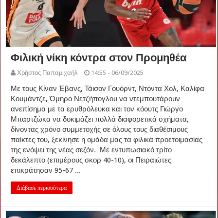
Φιλική νίκη κόντρα στον Προμηθέα
Χρήστος Παπαμιχαήλ
14:55 - 06/09/2025
Με τους Κίναν Έβανς, Τάισον Γουόρντ, Ντόντα Χολ, Καλίφα
Κουμάντζε, Όμηρο Νετζήπογλου να ντεμπουτάρουν
ανεπίσημα με τα ερυθρόλευκα και τον κόουτς Γιώργο
Μπαρτζώκα να δοκιμάζει πολλά διαφορετικά σχήματα,
δίνοντας χρόνο συμμετοχής σε όλους τους διαθέσιμους
παίκτες του, ξεκίνησε η ομάδα μας τα φιλικά προετοιμασίας
της ενόψει της νέας σεζόν. Με εντυπωσιακό τρίτο
δεκάλεπτο (επιμέρους σκορ 40-10), οι Πειραιώτες
επικράτησαν 95-67 ...
Διάβασε περισσότερα