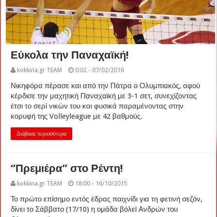
Εύκολα την Παναχαϊκή!
kokkina.gr TEAM
0:02 - 07/02/2016
Νικηφόρα πέρασε και από την Πάτρα ο Ολυμπιακός, αφού
κέρδισε την μαχητική Παναχαϊκή με 3-1 σετ, συνεχίζοντας
έτσι το σερί νικών του και φυσικά παραμένοντας στην
κορυφή της Volleyleague με 42 βαθμούς.
Διάβασε περισσότερα
“Πρεμιέρα” στο Ρέντη!
kokkina.gr TEAM
18:00 - 16/10/2015
Το πρώτο επίσημο εντός έδρας παιχνίδι για τη φετινή σεζόν,
δίνει το Σάββατο (17/10) η ομάδα βόλεϊ Ανδρών του