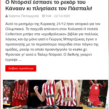
Ο Ντόρσεϊ έσπασε το ρεκόρ του
Κάνααν κι πλησίασε τον Πάσπαλι!
Χρήστος Παπαμιχαήλ
9:43 - 22/12/2025
Αυτό το μεσημέρι της Κυριακής 21/12 ήταν ιστορικό για τον
Ολυμπιακό. Το παιχνίδι απέναντι στον Κολοσσό H Hotels
Collection μπήκε στα «ερυθρόλευκα» βιβλία για πολλούς
λόγους και όχι μόνο γιατί ο Γιώργος Μπαρτζώκας έγινε ο
προπονητής με τα περισσότερα παιχνίδια στον πάγκο της
ομάδας, ρεκόρ το οποίο προανήγγειλε το esake.gr.
Φρόντισε γι’ αυτό ο Τάιλερ Ντόρσεϊ. Ο διεθνής γκαρντ
έγραψε ...
Διάβασε περισσότερα