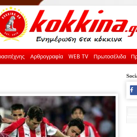
ασιτέχνης
Αρθρογραφία
WEB TV
Πρωτοσέλιδα
Πρ
Soci