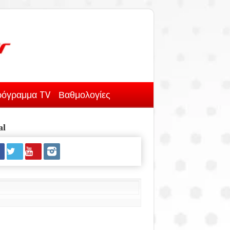
όγραμμα TV
Βαθμολογίες
al