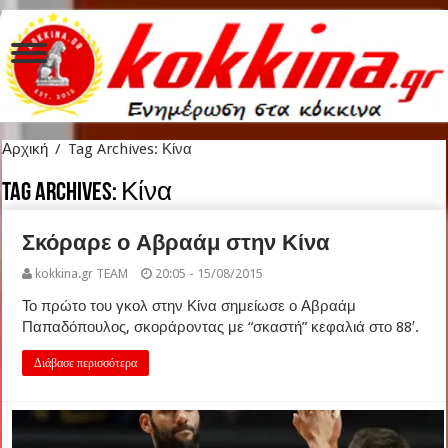
Αρχική
/
Tag Archives: Κίνα
Tag Archives:
Κίνα
Σκόραρε ο Αβραάμ στην Κίνα
kokkina.gr TEAM
20:05 - 15/08/2015
Το πρώτο του γκολ στην Κίνα σημείωσε ο Αβραάμ
Παπαδόπουλος, σκοράροντας με “σκαστή” κεφαλιά στο 88′.
Διάβασε περισσότερα