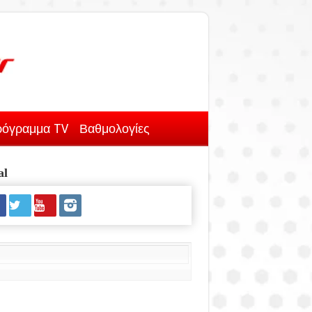
όγραμμα TV
Βαθμολογίες
al