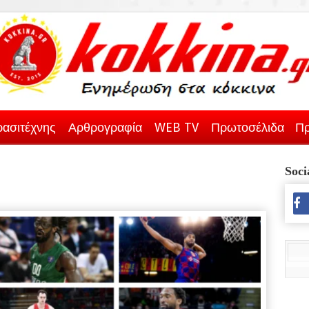
ασιτέχνης
Αρθρογραφία
WEB TV
Πρωτοσέλιδα
Πρ
Soci