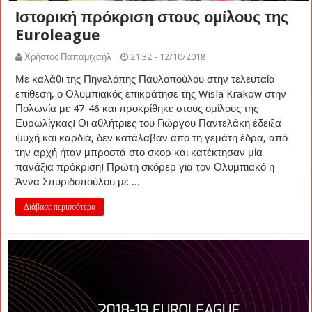
Ιστορική πρόκριση στους ομίλους της
Euroleague
Χρήστος Παπαμιχαήλ
21:32 - 12/10/2018
Με καλάθι της Πηνελόπης Παυλοπούλου στην τελευταία
επίθεση, ο Ολυμπιακός επικράτησε της Wisla Krakow στην
Πολωνία με 47-46 και προκρίθηκε στους ομίλους της
Ευρωλίγκας! Οι αθλήτριες του Γιώργου Παντελάκη έδειξα
ψυχή και καρδιά, δεν κατάλαβαν από τη γεμάτη έδρα, από
την αρχή ήταν μπροστά στο σκορ και κατέκτησαν μία
πανάξια πρόκριση! Πρώτη σκόρερ για τον Ολυμπιακό η
Άννα Σπυριδοπούλου με ...
Διάβασε περισσότερα