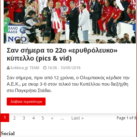
Σαν σήμερα το 22ο «ερυθρόλευκο»
κύπελλο (pics & vid)
kokkina.gr TEAM
16:38 - 10/05/2018
Σαν σήμερα, πριν από 12 χρόνια, ο Ολυμπιακός κέρδισε την
Α.Ε.Κ., με σκορ 3-0 στον τελικό του Κυπέλλου που διεξήχθη
στο Παγκρήτιο Στάδιο.
Διάβασε περισσότερα
1
2
3
4
5
»
...
Last »
Page 1 of 8
Social