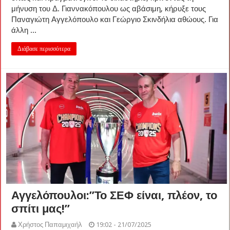
μήνυση του Δ. Γιαννακόπουλου ως αβάσιμη, κήρυξε τους
Παναγιώτη Αγγελόπουλο και Γεώργιο Σκινδήλια αθώους. Για
άλλη ...
Διάβασε περισσότερα
Αγγελόπουλοι:”Το ΣΕΦ είναι, πλέον, το
σπίτι μας!”
Χρήστος Παπαμιχαήλ
19:02 - 21/07/2025