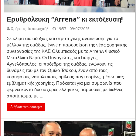
Ερυθρόλευκη “Arrena” κι εκτόξευση!
Χρήστος Παπαμιχαήλ
19:57 - 09/07/2025
Σε κλίμα αισιοδοξίας και στρατηγικής ανανέωσης για το
μέλλον της ομάδας, έγινε η παρουσίαση της νέας χορηγικής
συνεργασίας της ΚΑΕ Ολυμπιακός με το ArrenA Φυσικό
Μεταλλικό Νερό. Οι Παναγιώτης και Γιώργος
Αγγελόπουλος, οι πρόεδροι της ομάδας, ενώνουν τις
δυνάμεις του με τον Όμιλο Τσάκου, έναν από τους
κορυφαίους ναυτιλιακούς ομίλους παγκοσμίως, μέσω μιας
εμβληματικής χορηγίας. Πρόκειται για μια συμφωνία που
φέρνει κοντά δύο ισχυρές ελληνικές παρουσίες με διεθνές
αποτύπωμα, με ...
Διάβασε περισσότερα